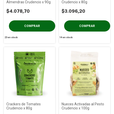
Almendras Crudencio x 90g
Crudencio x 80g
$4.078,70
$3.096,20
23
en stock
14
en stock
Crackers de Tomates
Nueces Activadas al Pesto
Crudencio x 80g
Crudencio x 100g