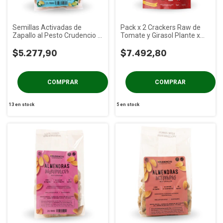
Semillas Activadas de
Pack x 2 Crackers Raw de
Zapallo al Pesto Crudencio x
Tomate y Girasol Plante x
100g
70g
$5.277,90
$7.492,80
13
en stock
5
en stock