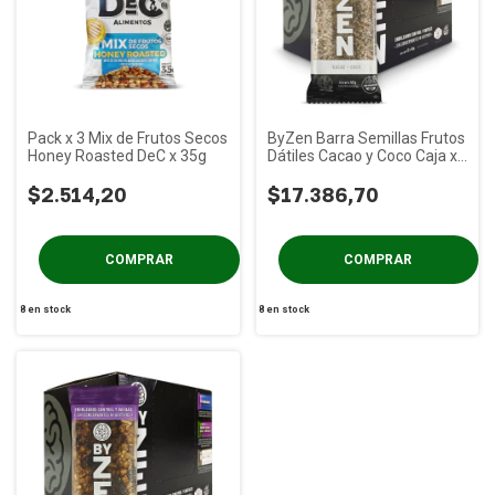
Pack x 3 Mix de Frutos Secos
ByZen Barra Semillas Frutos
Honey Roasted DeC x 35g
Dátiles Cacao y Coco Caja x
12u
$2.514,20
$17.386,70
8
en stock
8
en stock