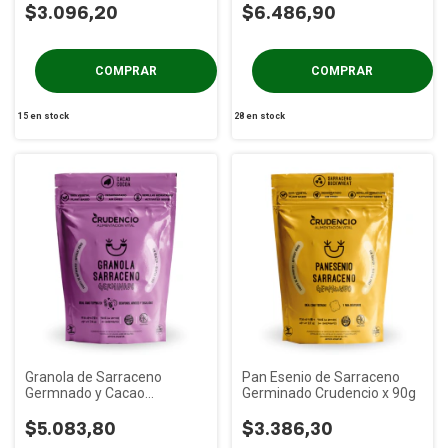
$3.096,20
$6.486,90
15
en stock
28
en stock
Granola de Sarraceno
Pan Esenio de Sarraceno
Germnado y Cacao
Germinado Crudencio x 90g
Crudencio x 210g
$5.083,80
$3.386,30