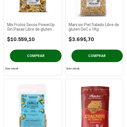
Mix Frutos Secos PowerUp
Mani sin Piel Salado Libre de
Sin Pasas Libre de gluten
gluten DeC x 1Kg
DeC x 1Kg
$10.559,10
$3.695,70
3
en stock
6
en stock