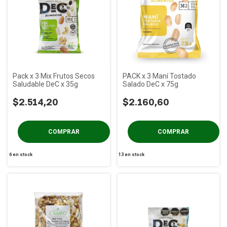
Pack x 3 Mix Frutos Secos
PACK x 3 Maní Tostado
Saludable DeC x 35g
Salado DeC x 75g
$2.514,20
$2.160,60
6
en stock
13
en stock