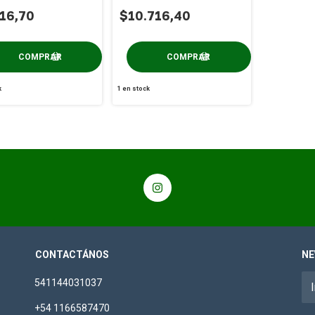
gs
16,70
$10.716,40
k
1
en stock
CONTACTÁNOS
NE
541144031037
+54 1166587470