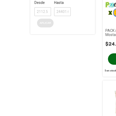
Desde
Hasta
APLICAR
PACK x
Mostac
500g
$24
5
en stoc