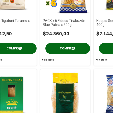
 Rigatoni Teramo x
PACK x 6 Fideos Tirabuzón
Ñoquis Se
Blue Patna x 500g
400g
12,50
$24.360,00
$7.144
ck
6
en stock
7
en stock