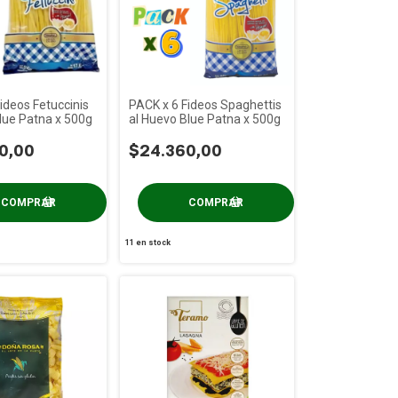
ideos Fetuccinis
PACK x 6 Fideos Spaghettis
lue Patna x 500g
al Huevo Blue Patna x 500g
0,00
$24.360,00
11
en stock