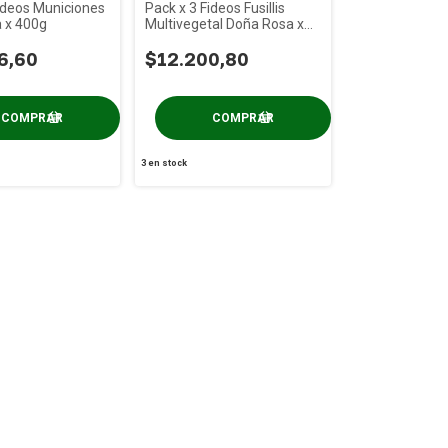
ideos Municiones
Pack x 3 Fideos Fusillis
 x 400g
Multivegetal Doña Rosa x
400g
6,60
$12.200,80
3
en stock