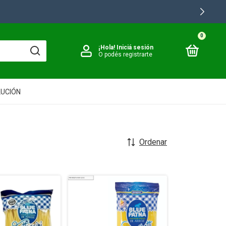
0
¡Hola!
Iniciá sesión
O podés registrarte
LUCIÓN
Ordenar