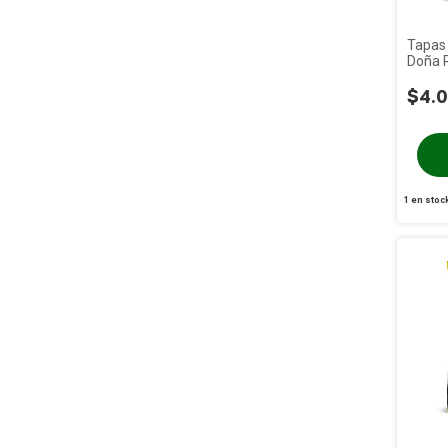
Tapas
Doña 
$4.
1
en stoc