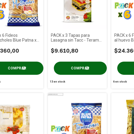
 6 Fideos
PACK x 3 Tapas para
PACK x 6 F
holes Blue Patna x
Lasagna sin Tacc - Teramo
al huevo B
x 200 gs
.360,00
$9.610,80
$24.36
k
13
en stock
6
en stock