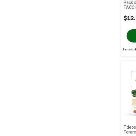
Pack x
TACC 
$12
8
en stoc
Fideos
Teram