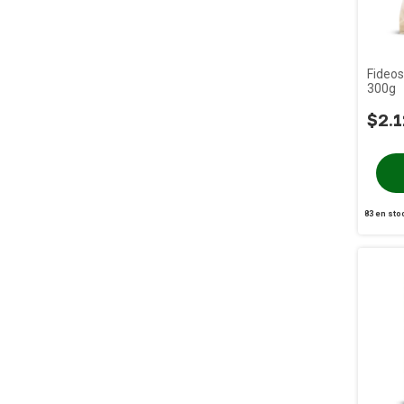
Fideos
300g
$2.1
83
en sto