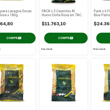
 para Lasagna Secas
PACK x 3 Caseritos Al
Pack x 6 F
Rosa x 180g
Huevo Doña Rosa sin TACC
Blue Patn
x 400g
064,80
$11.763,10
$24.36
k
3
en stock
10
en stock