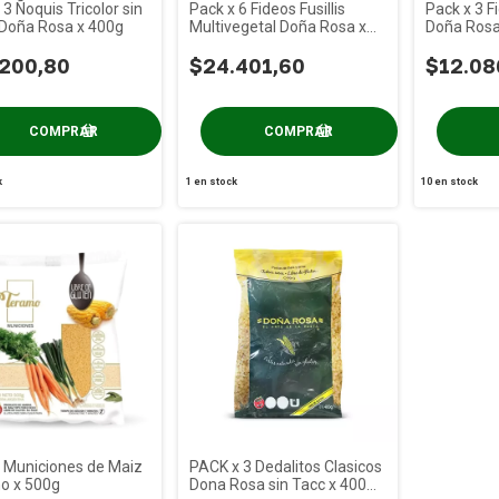
 3 Ñoquis Tricolor sin
Pack x 6 Fideos Fusillis
Pack x 3 F
Doña Rosa x 400g
Multivegetal Doña Rosa x
Doña Rosa
400g
.200,80
$24.401,60
$12.08
k
1
en stock
10
en stock
 Municiones de Maiz
PACK x 3 Dedalitos Clasicos
o x 500g
Dona Rosa sin Tacc x 400