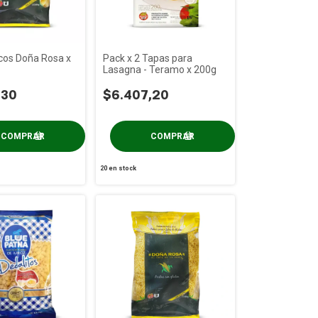
cos Doña Rosa x
Pack x 2 Tapas para
Lasagna - Teramo x 200g
,30
$6.407,20
20
en stock