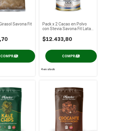
Girasol Savona Fit
Pack x 2 Cacao en Polvo
con Stevia Savona Fit Lata x
250g
,70
$12.433,80
4
en stock