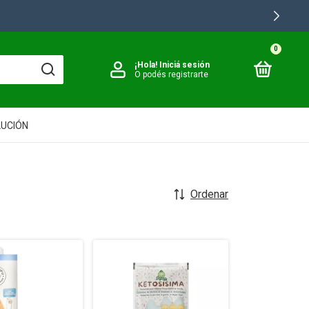
0
¡Hola!
Iniciá sesión
O podés registrarte
LUCIÓN
Ordenar