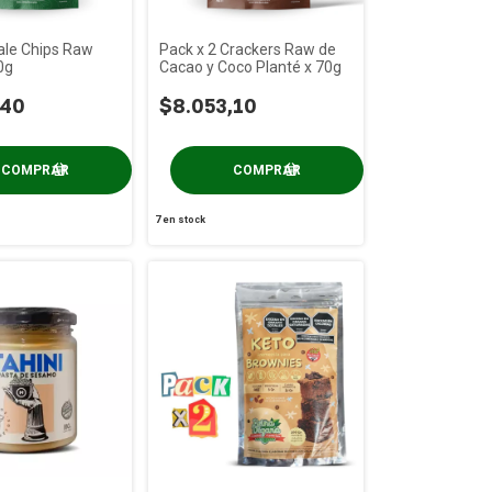
ale Chips Raw
Pack x 2 Crackers Raw de
0g
Cacao y Coco Planté x 70g
,40
$8.053,10
7
en stock