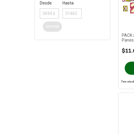
Desde
Hasta
APLICAR
PACK 
Panes 
Food 
$11.
7
en stoc