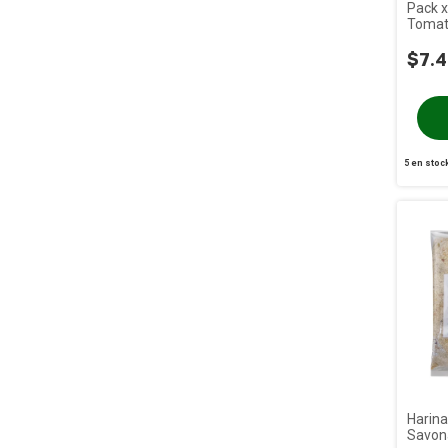
Pack x
Tomate
70g
$7.
5
en stoc
Harina
Savona