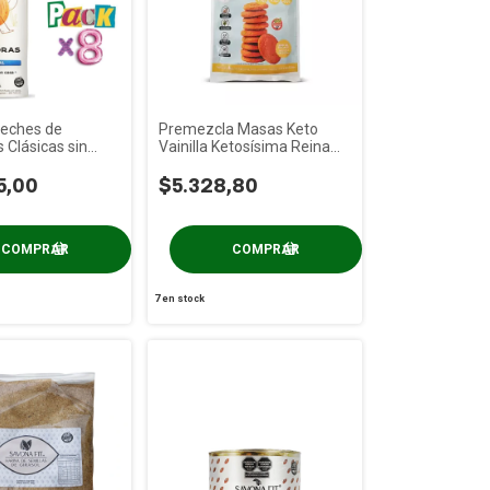
Leches de
Premezcla Masas Keto
Clásicas sin
Vainilla Ketosísima Reina
atenfu x 1 Litro
Food x 200g
5,00
$5.328,80
7
en stock