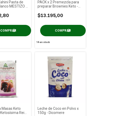
ahini Pasta de
PACK x 2 Premezcla para
lanco MESTIZO x
preparar Brownies Keto -
Reina Food x 200g
2,80
$13.195,00
14
en stock
 Masas Keto
Leche de Coco en Polvo x
 Ketosísima Reina
150g - Dicomere