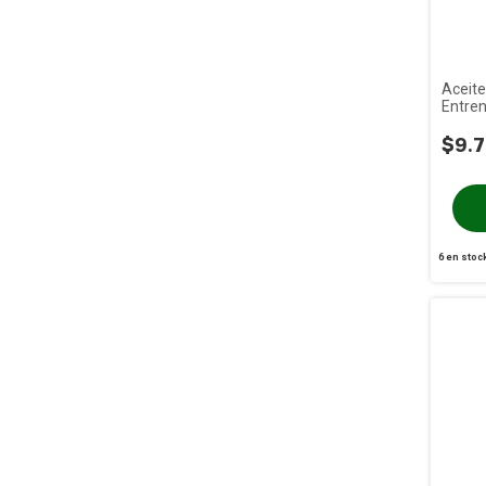
Aceit
Entren
$9.7
6
en stoc