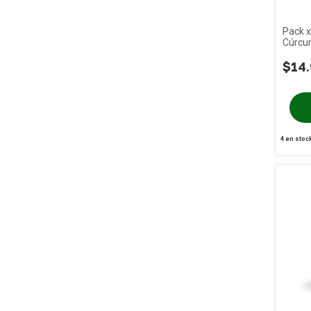
Pack x
Cúrcu
$14.
4
en stoc