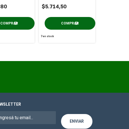
0g
,80
$5.714,50
7
en stock
WSLETTER