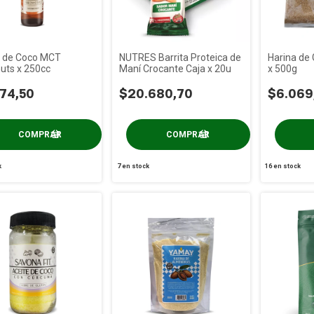
e de Coco MCT
NUTRES Barrita Proteica de
Harina de 
uts x 250cc
Maní Crocante Caja x 20u
x 500g
74,50
$20.680,70
$6.069
k
7
en stock
16
en stock