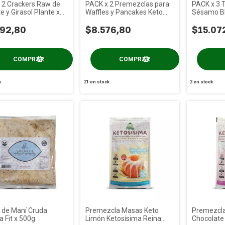
 2 Crackers Raw de
PACK x 2 Premezclas para
PACK x 3 T
 y Girasol Plante x
Waffles y Pancakes Keto
Sésamo B
Reina Food x 200g
180g
492,80
$8.576,80
$15.07
k
21
en stock
2
en stock
 de Maní Cruda
Premezcla Masas Keto
Premezcla
 Fit x 500g
Limón Ketosísima Reina
Chocolate