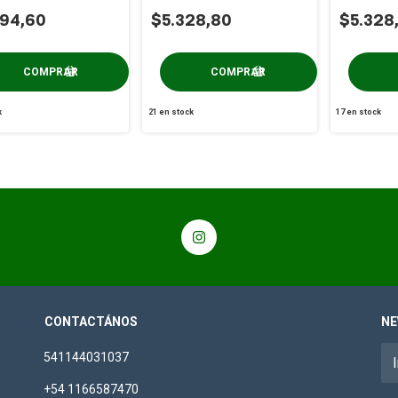
Food x 200g
Food x 20
694,60
$5.328,80
$5.328
k
21
en stock
17
en stock
CONTACTÁNOS
NE
541144031037
+54 1166587470