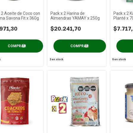
 2 Aceite de Coco con
Pack x 2 Harina de
Pack x 2 K
ma Savona Fit x 360g
Almendras YAMAY x 250g
Planté x 7
971,30
$20.241,70
$7.717
k
3
en stock
6
en stock