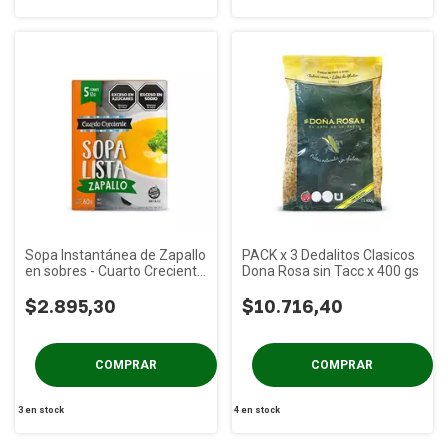
Sopa Instantánea de Zapallo
PACK x 3 Dedalitos Clasicos
en sobres - Cuarto Creciente
Dona Rosa sin Tacc x 400 gs
x 60g
$2.895,30
$10.716,40
3
en stock
4
en stock