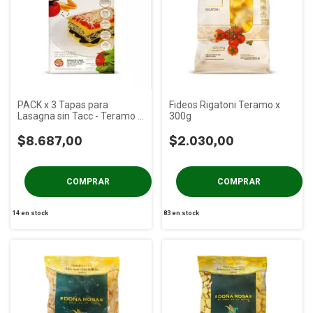
PACK x 3 Tapas para
Fideos Rigatoni Teramo x
Lasagna sin Tacc - Teramo x
300g
200 gs
$8.687,00
$2.030,00
14
en stock
83
en stock