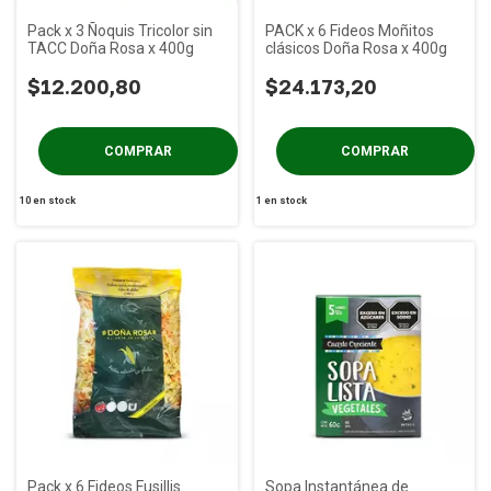
Pack x 3 Ñoquis Tricolor sin
PACK x 6 Fideos Moñitos
TACC Doña Rosa x 400g
clásicos Doña Rosa x 400g
$12.200,80
$24.173,20
10
en stock
1
en stock
Pack x 6 Fideos Fusillis
Sopa Instantánea de