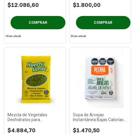
$12.086,60
$1.800,00
10
en stock
22
en stock
Mezcla de Vegetales
Sopa de Arvejas
Deshidratos para
Instantánea Bajas Calorías
Pascualinas x 120g
PLENNA x 55g
$4.884,70
$1.470,50