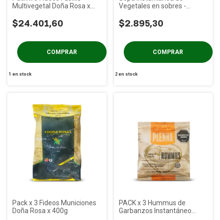
Multivegetal Doña Rosa x
Vegetales en sobres -
400g
Cuarto Creciente x 60g
$24.401,60
$2.895,30
1
en stock
2
en stock
Pack x 3 Fideos Municiones
PACK x 3 Hummus de
Doña Rosa x 400g
Garbanzos Instantáneo
PLENNA x 100g