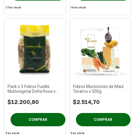
17
en stock
10
en stock
Pack x 3 Fideos Fusillis
Fideos Municiones de Maiz
Multivegetal Doña Rosa x
Teramo x 500g
400g
$12.200,80
$2.514,70
3
en stock
5
en stock