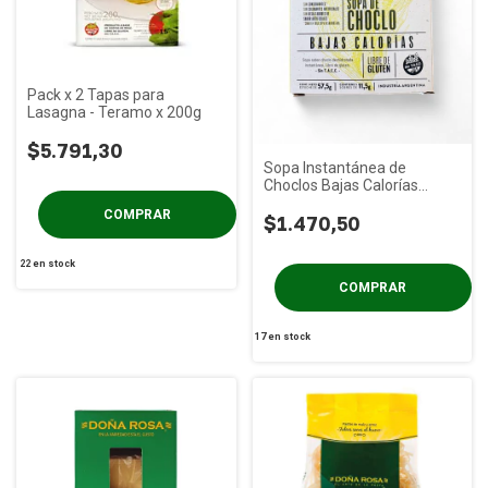
Pack x 2 Tapas para
Lasagna - Teramo x 200g
$5.791,30
Sopa Instantánea de
Choclos Bajas Calorías
PLENNA x 55g
$1.470,50
22
en stock
17
en stock