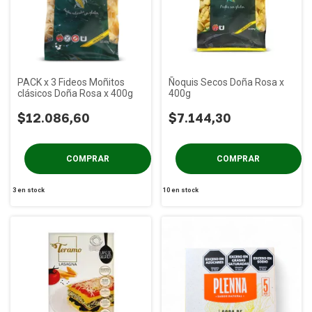
PACK x 3 Fideos Moñitos
Ñoquis Secos Doña Rosa x
clásicos Doña Rosa x 400g
400g
$12.086,60
$7.144,30
3
en stock
10
en stock