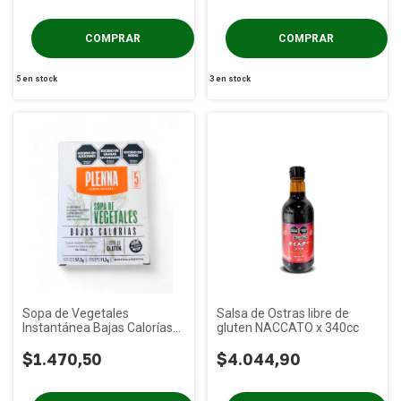
5
en stock
3
en stock
Sopa de Vegetales
Salsa de Ostras libre de
Instantánea Bajas Calorías
gluten NACCATO x 340cc
PLENNA x 55g
$1.470,50
$4.044,90