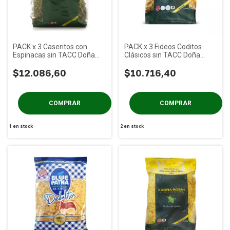
PACK x 3 Caseritos con
PACK x 3 Fideos Coditos
Espinacas sin TACC Doña
Clásicos sin TACC Doña
Rosa x 400g
Rosa x 400g
$12.086,60
$10.716,40
1
en stock
2
en stock