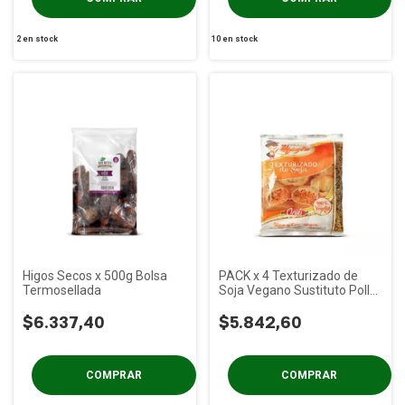
2
en stock
10
en stock
Higos Secos x 500g Bolsa
PACK x 4 Texturizado de
Termosellada
Soja Vegano Sustituto Pollo
Orali x 250 gs
$6.337,40
$5.842,60