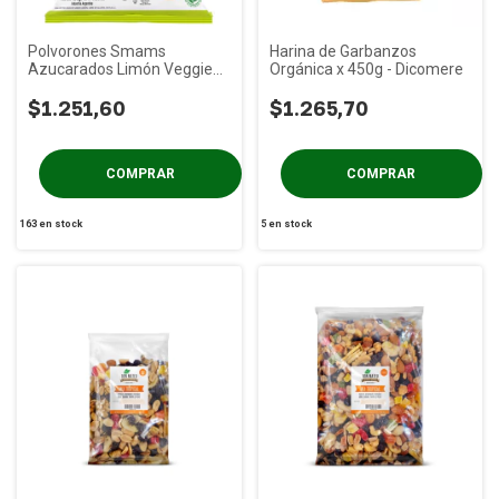
Polvorones Smams
Harina de Garbanzos
Azucarados Limón Veggies
Orgánica x 450g - Dicomere
x 120g
$1.251,60
$1.265,70
163
en stock
5
en stock