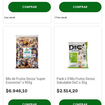
2
en stock
17
en stock
Mix de Frutos Secos "super
Pack x 3 Mix Frutos Secos
Economix" x 950g
Saludable DeC x 35g
$6.946,10
$2.514,20