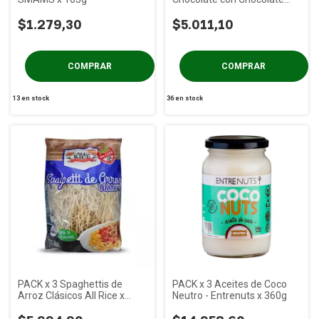
Negro PRAAT x 85g
$1.279,30
$5.011,10
13
en stock
36
en stock
PACK x 3 Spaghettis de
PACK x 3 Aceites de Coco
Arroz Clásicos All Rice x
Neutro - Entrenuts x 360g
300g