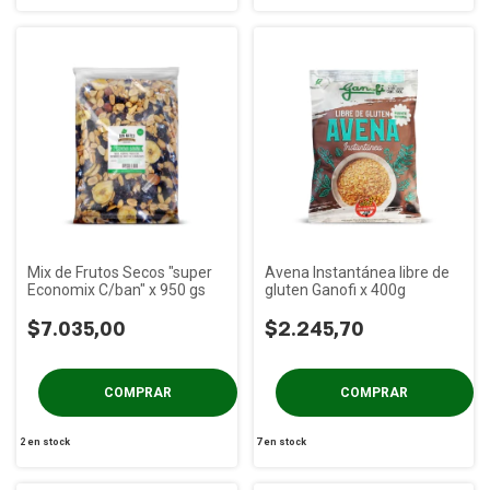
Mix de Frutos Secos "super
Avena Instantánea libre de
Economix C/ban" x 950 gs
gluten Ganofi x 400g
$7.035,00
$2.245,70
2
en stock
7
en stock