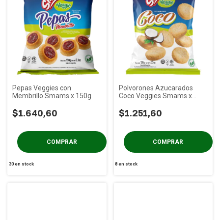
Pepas Veggies con
Polvorones Azucarados
Membrillo Smams x 150g
Coco Veggies Smams x
120g
$1.640,60
$1.251,60
30
en stock
8
en stock