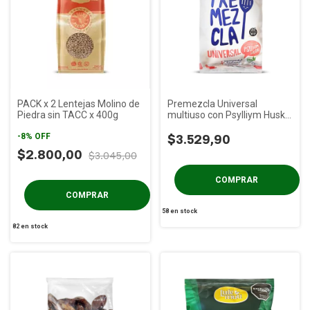
PACK x 2 Lentejas Molino de
Premezcla Universal
Piedra sin TACC x 400g
multiuso con Psylliym Husk
Dicomere x 450g
-
8
%
OFF
$3.529,90
$2.800,00
$3.045,00
58
en stock
82
en stock