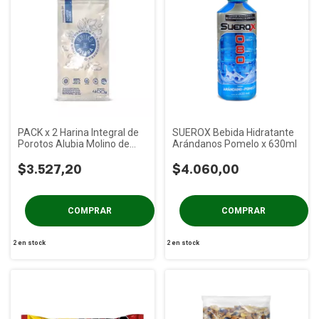
PACK x 2 Harina Integral de
SUEROX Bebida Hidratante
Porotos Alubia Molino de
Arándanos Pomelo x 630ml
Piedra x 400g
$3.527,20
$4.060,00
2
en stock
2
en stock