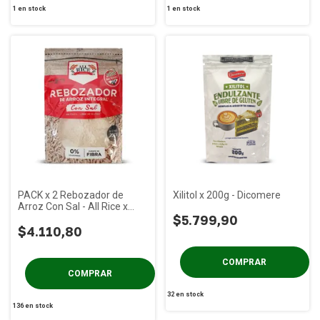
1
en stock
1
en stock
PACK x 2 Rebozador de
Xilitol x 200g - Dicomere
Arroz Con Sal - All Rice x
250g
$5.799,90
$4.110,80
32
en stock
136
en stock