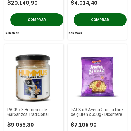
$20.140,90
$4.014,40
6
en stock
6
en stock
PACK x 3 Hummus de
PACK x 3 Avena Gruesa libre
Garbanzos Tradicional
de gluten x 350g - Dicomere
MESTIZO x 175g
$9.056,30
$7.105,90