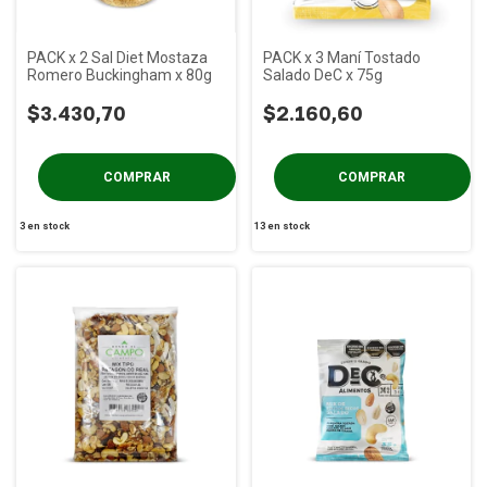
PACK x 2 Sal Diet Mostaza
PACK x 3 Maní Tostado
Romero Buckingham x 80g
Salado DeC x 75g
$3.430,70
$2.160,60
3
en stock
13
en stock