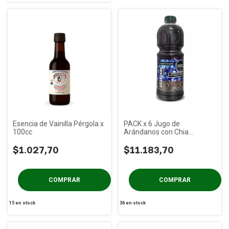
Esencia de Vainilla Pérgola x
PACK x 6 Jugo de
100cc
Arándanos con Chia
c/Stevia Cuarto Creciente x
$1.027,70
1.5L
$11.183,70
15
en stock
36
en stock