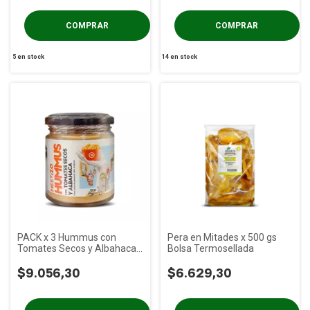
5
en stock
14
en stock
PACK x 3 Hummus con
Pera en Mitades x 500 gs
Tomates Secos y Albahaca
Bolsa Termosellada
MESTIZO x 175g
$9.056,30
$6.629,30