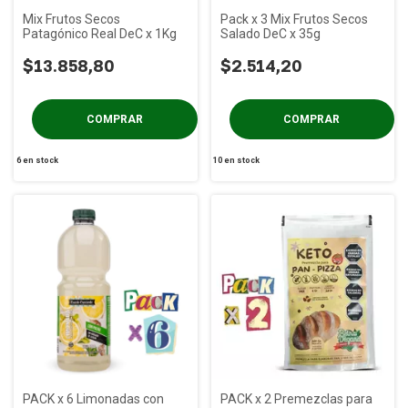
Mix Frutos Secos
Pack x 3 Mix Frutos Secos
Patagónico Real DeC x 1Kg
Salado DeC x 35g
$13.858,80
$2.514,20
6
en stock
10
en stock
PACK x 6 Limonadas con
PACK x 2 Premezclas para