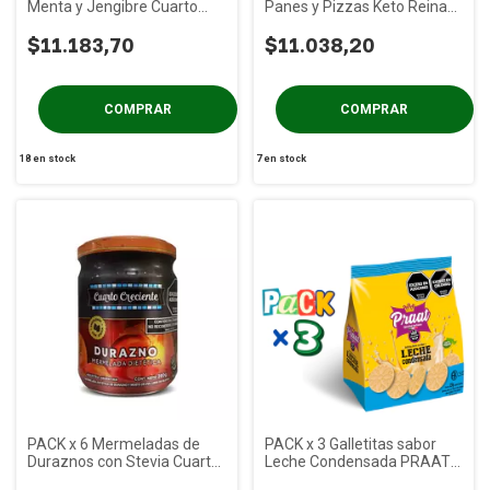
Menta y Jengibre Cuarto
Panes y Pizzas Keto Reina
Creciente x 1.5 L
Food x 200g
$11.183,70
$11.038,20
18
en stock
7
en stock
PACK x 6 Mermeladas de
PACK x 3 Galletitas sabor
Duraznos con Stevia Cuarto
Leche Condensada PRAAT x
Creciente x 300g
125g