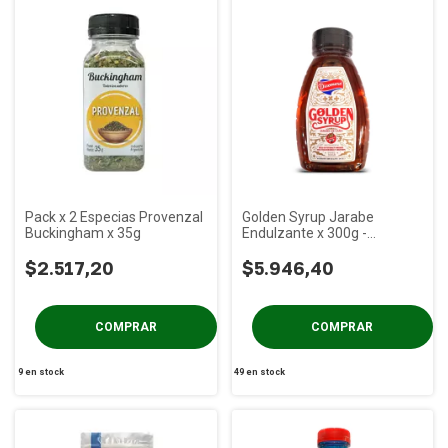
Pack x 2 Especias Provenzal
Golden Syrup Jarabe
Buckingham x 35g
Endulzante x 300g -
Dicomere
$2.517,20
$5.946,40
9
en stock
49
en stock