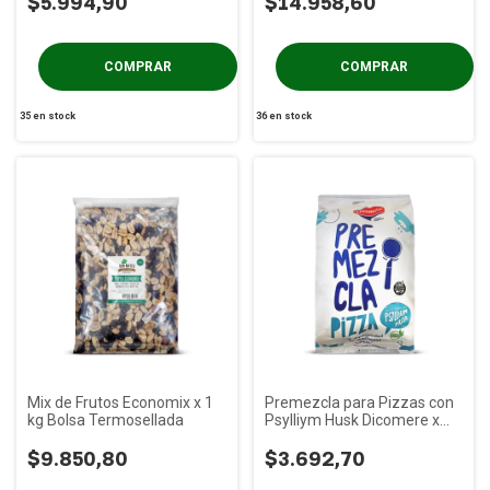
$5.994,90
$14.958,60
35
en stock
36
en stock
Mix de Frutos Economix x 1
Premezcla para Pizzas con
kg Bolsa Termosellada
Psylliym Husk Dicomere x
450g
$9.850,80
$3.692,70