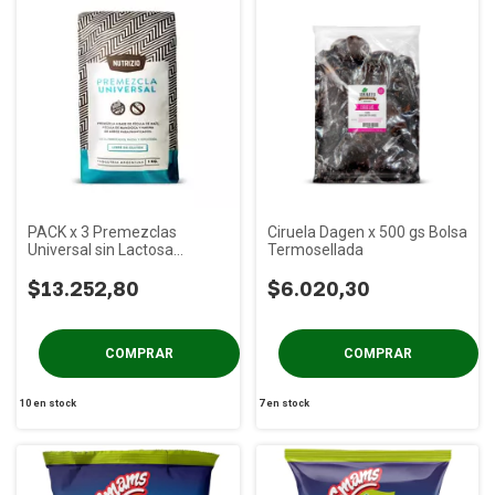
PACK x 3 Premezclas
Ciruela Dagen x 500 gs Bolsa
Universal sin Lactosa
Termosellada
Nutrizio x 1 Kg
$13.252,80
$6.020,30
10
en stock
7
en stock