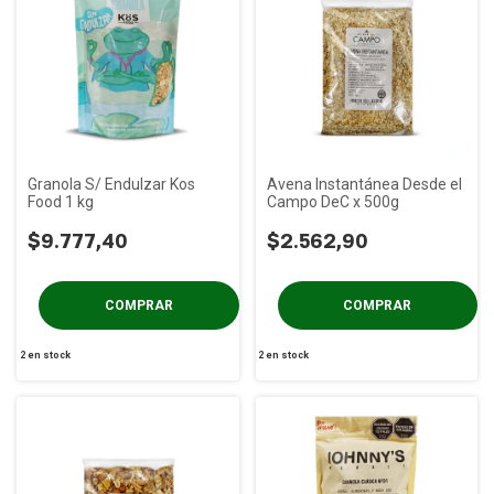
Granola S/ Endulzar Kos
Avena Instantánea Desde el
Food 1 kg
Campo DeC x 500g
$9.777,40
$2.562,90
2
en stock
2
en stock