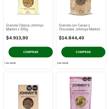
Granola Clásica Johnnys
Granola con Cacao y
Market x 300g
Chocolate Johnnys Market x
1 Kg
$4.913,90
$14.844,40
1
en stock
2
en stock