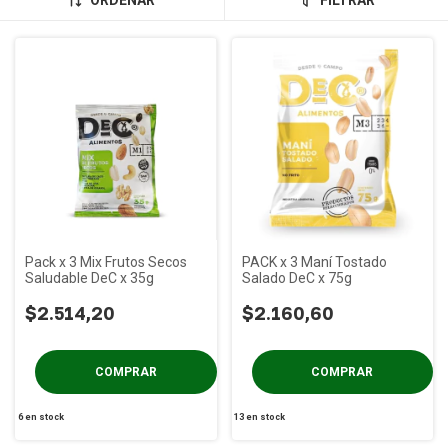
ORDENAR
FILTRAR
Pack x 3 Mix Frutos Secos
PACK x 3 Maní Tostado
Saludable DeC x 35g
Salado DeC x 75g
$2.514,20
$2.160,60
6
en stock
13
en stock