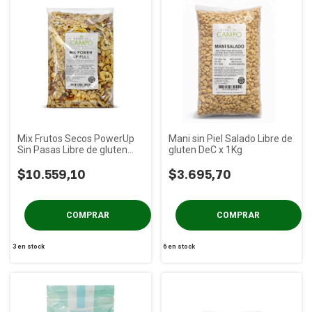
Mix Frutos Secos PowerUp
Mani sin Piel Salado Libre de
Sin Pasas Libre de gluten
gluten DeC x 1Kg
DeC x 1Kg
$10.559,10
$3.695,70
3
en stock
6
en stock