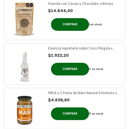
Granola con Cacao y Chocolate Johnnys
Market x 1 Kg
$14.844,40
2
en stock
Esencia repostería sabor Coco Pérgola x
100cc
$1.922,20
11
en stock
PACK x 2 Pasta de Mani Natural Entrenuts x
370 gs
$4.638,60
71
en stock