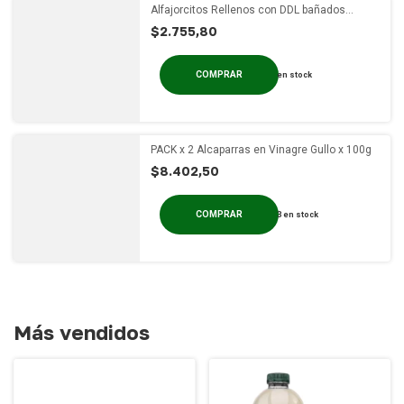
Alfajorcitos Rellenos con DDL bañados
Veganitas x 155g
$2.755,80
en stock
PACK x 2 Alcaparras en Vinagre Gullo x 100g
$8.402,50
3
en stock
Más vendidos