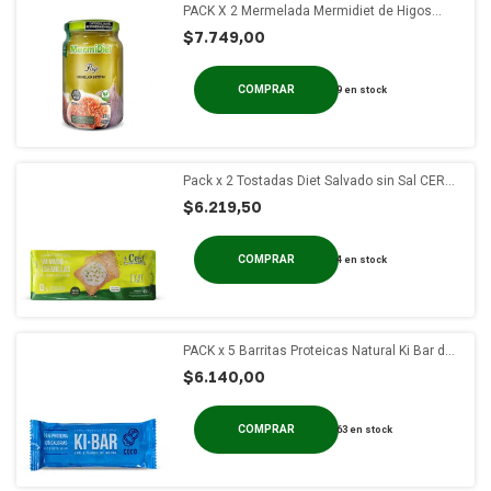
PACK X 2 Mermelada Mermidiet de Higos
c/Stevia x 400g
$7.749,00
9
en stock
Pack x 2 Tostadas Diet Salvado sin Sal CERAL
x 400g
$6.219,50
4
en stock
PACK x 5 Barritas Proteicas Natural Ki Bar de
Coco x 40 gs
$6.140,00
63
en stock