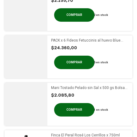
$2.155,70
2
en stock
PACK x 6 Fideos Fetuccinis al huevo Blue
Patna x 500g
$24.360,00
6
en stock
Mani Tostado Pelado sin Sal x 500 gs Bolsa
Termosellada
$2.085,80
1
en stock
Finca El Peral Rosé Los Cerrillos x 750ml