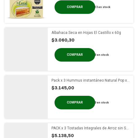
13
en stock
Albahaca Seca en Hojas El Castillo x 60g
$3.060,30
3
en stock
Pack x 3 Hummus instantáneo Natural Pop x
100g
$3.145,00
3
en stock
PACK x 3 Tostadas Integrales de Arroz sin Sal
Molinos Ala x 150g
$5.138,50