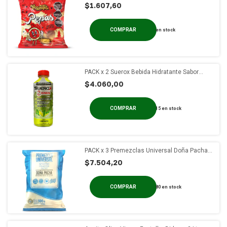
$1.607,60
en stock
PACK x 2 Suerox Bebida Hidratante Sabor
Limonada x 630 ml
$4.060,00
15
en stock
PACK x 3 Premezclas Universal Doña Pacha x
500g
$7.504,20
80
en stock