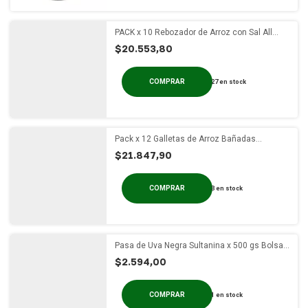
PACK x 10 Rebozador de Arroz con Sal All
Rice x 250 gs.
$20.553,80
27
en stock
Pack x 12 Galletas de Arroz Bañadas
Chocolate Blanco x 99g
$21.847,90
3
en stock
Pasa de Uva Negra Sultanina x 500 gs Bolsa
Termosellada
$2.594,00
1
en stock