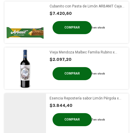
Cubanito con Pasta de Limón ARBANIT Caja x
12un
$7.420,60
6
en stock
Vieja Mendoza Malbec Familia Rubino x
750ml
$2.097,20
9
en stock
Esencia Repostería sabor Limón Pérgola x
100c
$3.844,40
7
en stock