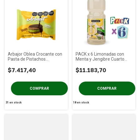
Arbajor Oblea Crocante con
PACK x 6 Limonadas con
Pasta de Pistachos
Menta y Jengibre Cuarto
ARBANIT Caja x 6u
Creciente x 1.5 L
$7.417,40
$11.183,70
31
en stock
18
en stock