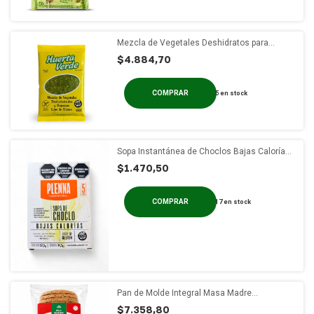
Mezcla de Vegetales Deshidratos para
Pascualinas x 120g
$4.884,70
5
en stock
Sopa Instantánea de Choclos Bajas Calorías
PLENNA x 55g
$1.470,50
17
en stock
Pan de Molde Integral Masa Madre
Rebanadas No+Gluten x 600g
$7.358,80