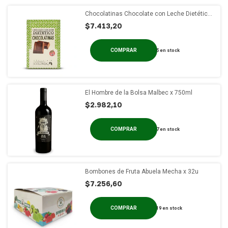
Chocolatinas Chocolate con Leche Dietético
Colonial x 50u
$7.413,20
5
en stock
El Hombre de la Bolsa Malbec x 750ml
$2.982,10
7
en stock
Bombones de Fruta Abuela Mecha x 32u
$7.256,60
19
en stock