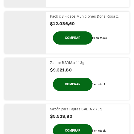
Pack x 3 Fideos Municiones Doña Rosa x
400g
$12.086,60
10
en stock
Zaatar BADIA x 113g
$9.321,80
5
en stock
Sazón para Fajitas BADIA x 78g
$5.528,80
8
en stock