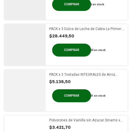
6
en stock
PACK x 3 Dulce de Leche de Cabra La Primera
x 454g
$28.449,50
20
en stock
PACK x 3 Tostadas INTEGRALES de Arroz
Clásicas Molinos Ala x 150g
$5.138,50
31
en stock
Polvorones de Vainilla sin Azucar Smams x
100g
$3.421,70