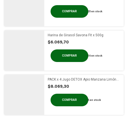
20
en stock
Harina de Girasol Savona Fit x 500g
$6.069,70
16
en stock
PACK x 4 Jugo DETOX Apio Manzana Limón
Jengibre x 1 lt
$8.069,30
6
en stock