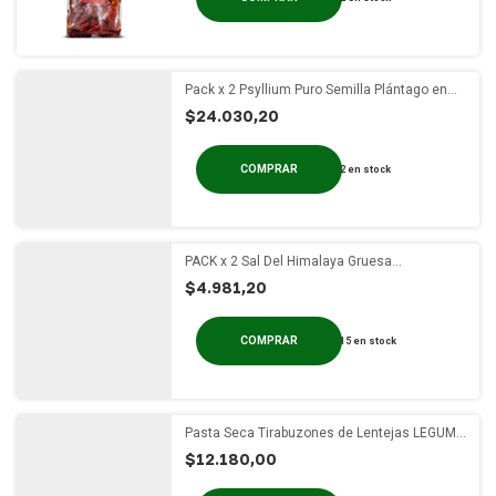
Pack x 2 Psyllium Puro Semilla Plántago en
polvo Onza de Oro x 250g
$24.030,20
2
en stock
PACK x 2 Sal Del Himalaya Gruesa
Buckingham Frasco x 215 gs
$4.981,20
15
en stock
Pasta Seca Tirabuzones de Lentejas LEGUME
x 284g
$12.180,00