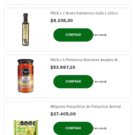
PACK x 2 Aceto Balsamico Gullo x 250cc
$8.238,30
9
en stock
PACK x 6 Pimientos Morrones Asados Al
Fuego Gullo Frasco x 330 gs
$52.887,10
1
en stock
Alfajores Pistachitos de Pistachos Animal
Kind x 18u
$27.405,00
3
en stock