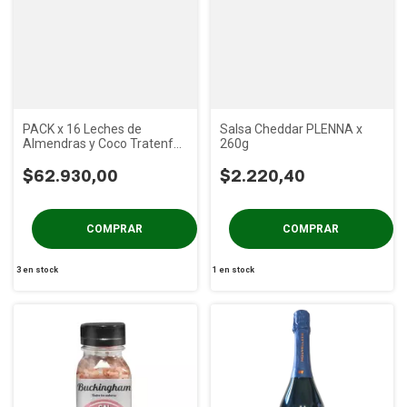
PACK x 16 Leches de
Salsa Cheddar PLENNA x
Almendras y Coco Tratenfu
260g
x 1 Litro
$62.930,00
$2.220,40
3
en stock
1
en stock