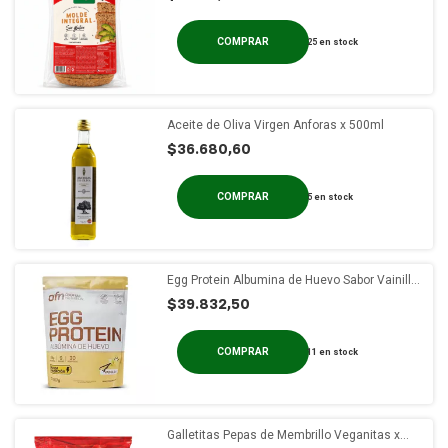
25
en stock
Aceite de Oliva Virgen Anforas x 500ml
$36.680,60
5
en stock
Egg Protein Albumina de Huevo Sabor Vainilla
Ovofull x 907 gs
$39.832,50
11
en stock
Galletitas Pepas de Membrillo Veganitas x
250g