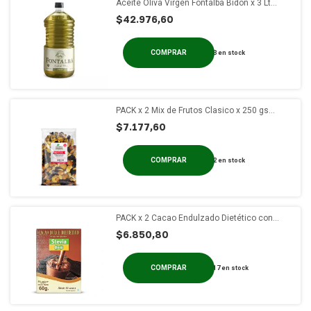
Aceite Oliva Virgen Fontalba Bidon x 3 Lt
S/tacc
$42.976,60
3
en stock
PACK x 2 Mix de Frutos Clasico x 250 gs
Bolsa Termosellada
$7.177,60
2
en stock
PACK x 2 Cacao Endulzado Dietético con
Stevia Dulri x 60g
$6.850,80
17
en stock