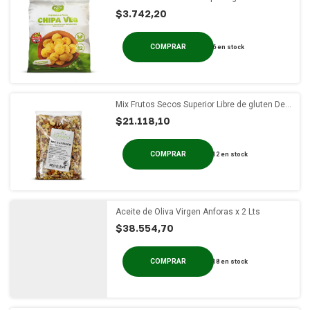
Pop x 200g
$3.742,20
6
en stock
Mix Frutos Secos Superior Libre de gluten DeC
x 1Kg
$21.118,10
12
en stock
Aceite de Oliva Virgen Anforas x 2 Lts
$38.554,70
18
en stock