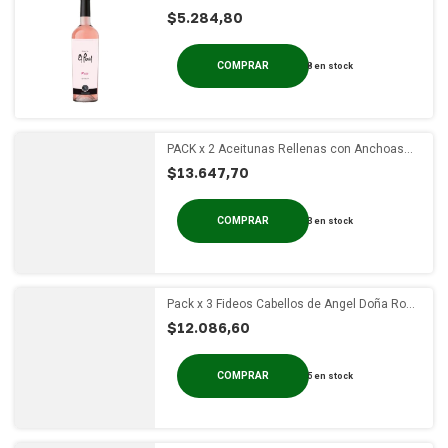
$5.284,80
8
en stock
PACK x 2 Aceitunas Rellenas con Anchoas
Gullo x 200g
$13.647,70
3
en stock
Pack x 3 Fideos Cabellos de Angel Doña Rosa
x 400g
$12.086,60
5
en stock