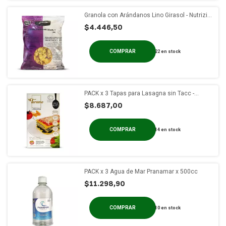
Granola con Arándanos Lino Girasol - Nutrizio
x 300
$4.446,50
22
en stock
PACK x 3 Tapas para Lasagna sin Tacc -
Teramo x 200 gs
$8.687,00
14
en stock
PACK x 3 Agua de Mar Pranamar x 500cc
$11.298,90
10
en stock