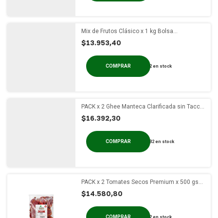
Mix de Frutos Clásico x 1 kg Bolsa
Termosellada
$13.953,40
2
en stock
PACK x 2 Ghee Manteca Clarificada sin Tacc
Entre Nuts x 300 gs
$16.392,30
32
en stock
PACK x 2 Tomates Secos Premium x 500 gs
Bolsa Termosellada
$14.580,80
2
en stock