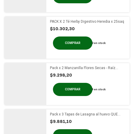
PACK X 2 Té Herby Digestivo Heredia x 25saq
$10.302,30
9
en stock
Pack x 2 Manzanilla Flores Secas - Raíz
Serrana x 80g
$9.298,20
4
en stock
Pack x 3 Tapas de Lasagna al huevo QUE
RICO x 500g
$9.881,10