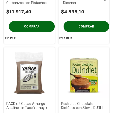
Garbanzos con Pistachos
- Dicomere
MESTIZO x 175g
$11.917,40
$4.898,10
4
en stock
19
en stock
PACK x 2 Cacao Amargo
Postre de Chocolate
Alcalino sin Tacc Yamay x
Dietético con Stevia DURLI x
500 gs
25g