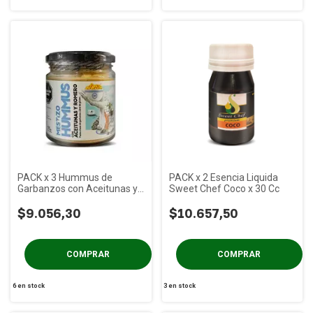
PACK x 3 Hummus de
PACK x 2 Esencia Liquida
Garbanzos con Aceitunas y
Sweet Chef Coco x 30 Cc
Romero MESTIZO x 175g
$9.056,30
$10.657,50
6
en stock
3
en stock