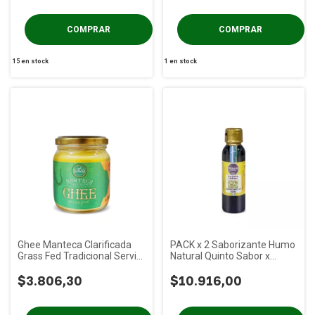
15
en stock
1
en stock
Ghee Manteca Clarificada
PACK x 2 Saborizante Humo
Grass Fed Tradicional Servio
Natural Quinto Sabor x
x 150g
100cc
$3.806,30
$10.916,00