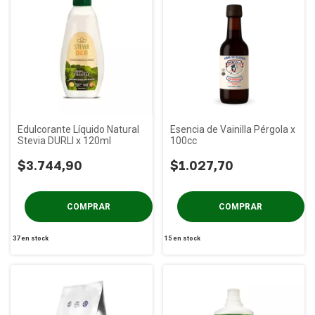
Edulcorante Líquido Natural
Esencia de Vainilla Pérgola x
Stevia DURLI x 120ml
100cc
$3.744,90
$1.027,70
37
en stock
15
en stock