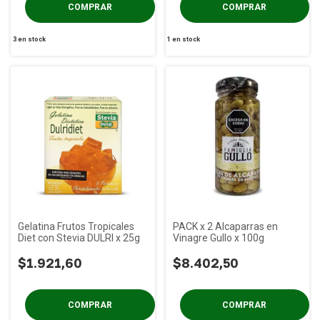
3
en stock
1
en stock
Gelatina Frutos Tropicales
PACK x 2 Alcaparras en
Diet con Stevia DULRI x 25g
Vinagre Gullo x 100g
$1.921,60
$8.402,50