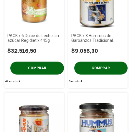
PACK x 6 Dulce de Leche sin
PACK x 3 Hummus de
azúcar Regidiet x 445g
Garbanzos Tradicional
MESTIZO x 175g
$32.516,50
$9.056,30
42
en stock
5
en stock