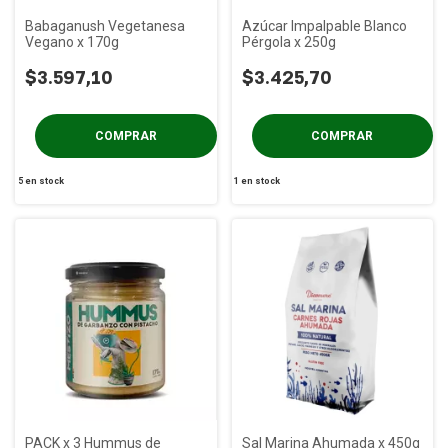
Babaganush Vegetanesa
Azúcar Impalpable Blanco
Vegano x 170g
Pérgola x 250g
$3.597,10
$3.425,70
5
en stock
1
en stock
PACK x 3 Hummus de
Sal Marina Ahumada x 450g