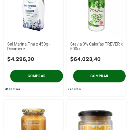
Sal Marina Fina x 450g -
Stevia 0% Calorías TREVER x
Dicomere
500cc
$4.296,30
$64.023,40
36
en stock
3
en stock