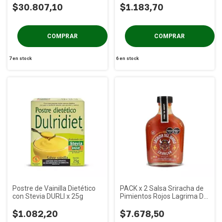
$30.807,10
$1.183,70
7
en stock
6
en stock
Postre de Vainilla Dietético
PACK x 2 Salsa Sriracha de
con Stevia DURLI x 25g
Pimientos Rojos Lagrima Del
Diablo x 200 gs
$1.082,20
$7.678,50