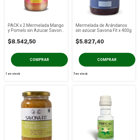
PACK x 2 Mermelada Mango
Mermelada de Arándanos
y Pomelo sin Azucar Savona
sin azúcar Savona Fit x 400g
Fit x 400 gs
$8.542,50
$5.827,40
1
en stock
7
en stock