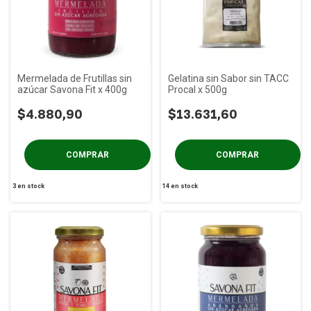
Mermelada de Frutillas sin
Gelatina sin Sabor sin TACC
azúcar Savona Fit x 400g
Procal x 500g
$4.880,90
$13.631,60
3
en stock
14
en stock