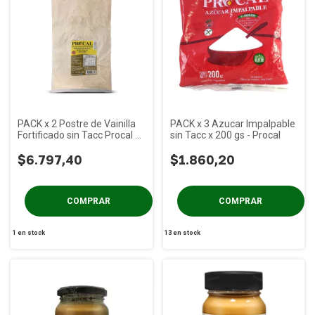
PACK x 2 Postre de Vainilla
PACK x 3 Azucar Impalpable
Fortificado sin Tacc Procal x
sin Tacc x 200 gs - Procal
1 kg
$6.797,40
$1.860,20
1
en stock
13
en stock