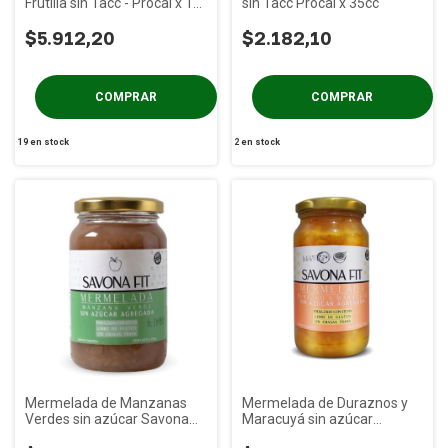
Frutilla sin Tacc - Procal x 1
sin Tacc Procal x 35cc
kg
$5.912,20
$2.182,10
19
en stock
2
en stock
Mermelada de Manzanas
Mermelada de Duraznos y
Verdes sin azúcar Savona
Maracuyá sin azúcar
Fit x 400g
Savona Fit x 400g