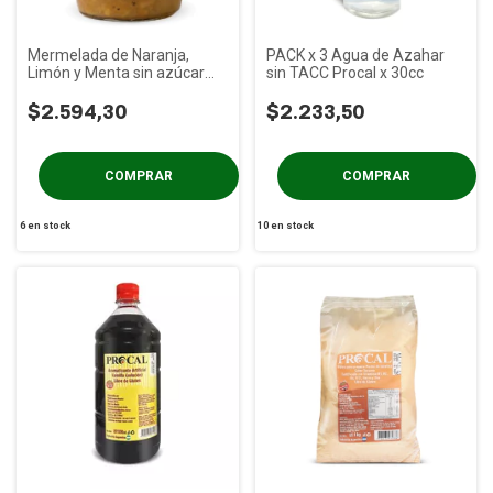
Mermelada de Naranja,
PACK x 3 Agua de Azahar
Limón y Menta sin azúcar
sin TACC Procal x 30cc
Savona Fit x 400g
$2.594,30
$2.233,50
6
en stock
10
en stock