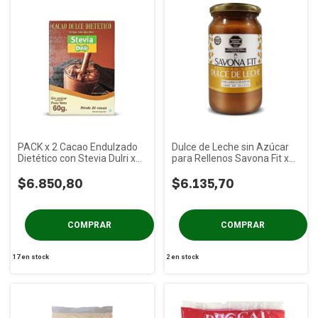
PACK x 2 Cacao Endulzado
Dulce de Leche sin Azúcar
Dietético con Stevia Dulri x
para Rellenos Savona Fit x
60g
450g
$6.850,80
$6.135,70
17
en stock
2
en stock