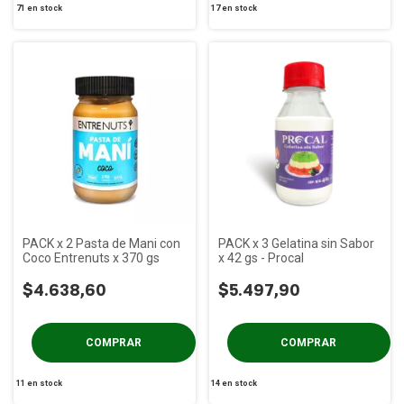
71
en stock
17
en stock
PACK x 2 Pasta de Mani con
PACK x 3 Gelatina sin Sabor
Coco Entrenuts x 370 gs
x 42 gs - Procal
$4.638,60
$5.497,90
11
en stock
14
en stock