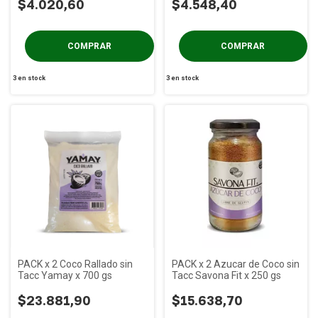
$4.020,60
$4.548,40
3
en stock
3
en stock
PACK x 2 Coco Rallado sin
PACK x 2 Azucar de Coco sin
Tacc Yamay x 700 gs
Tacc Savona Fit x 250 gs
$23.881,90
$15.638,70