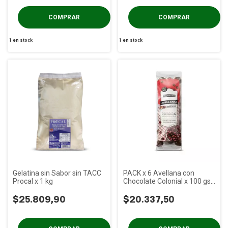
1
en stock
1
en stock
Gelatina sin Sabor sin TACC
PACK x 6 Avellana con
Procal x 1 kg
Chocolate Colonial x 100 gs
S/tacc
$25.809,90
$20.337,50