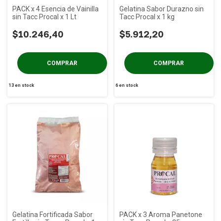
PACK x 4 Esencia de Vainilla
Gelatina Sabor Durazno sin
sin Tacc Procal x 1 Lt
Tacc Procal x 1 kg
$10.246,40
$5.912,20
13
en stock
6
en stock
Gelatina Fortificada Sabor
PACK x 3 Aroma Panetone