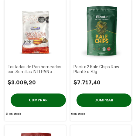
Tostadas de Pan horneadas
Pack x 2 Kale Chips Raw
con Semillas INTI PAN x
Planté x 70g
150g
$3.009,20
$7.717,40
21
en stock
6
en stock