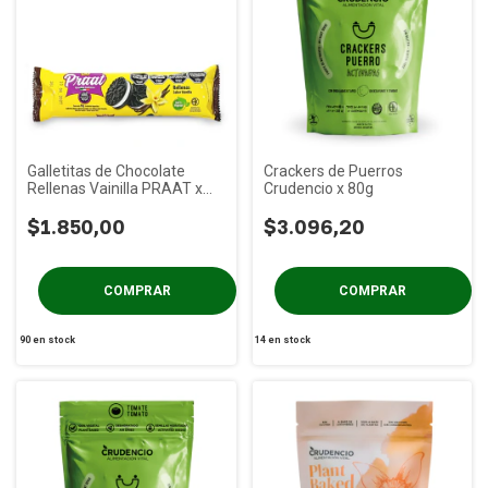
Galletitas de Chocolate
Crackers de Puerros
Rellenas Vainilla PRAAT x
Crudencio x 80g
85g
$1.850,00
$3.096,20
90
en stock
14
en stock