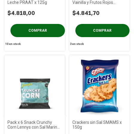
Leche PRAAT x 125g
Vainilla y Frutos Rojos
PRAAT x 85g
$4.818,00
$4.841,70
10
en stock
3
en stock
Pack x 6 Snack Crunchy
Crackers sin Sal SMAMS x
Corn Lennys con Sal Marina
150g
x 35g