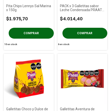
Pita Chips Lennys Sal Marina
PACK x 3 Galletitas sabor
x 150g
Leche Condensada PRAAT x
125g
$1.975,70
$4.014,40
10
en stock
6
en stock
Galletitas Choco y Dulce de
Galletitas Aventura de