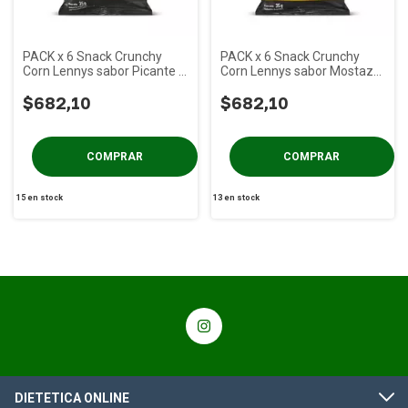
PACK x 6 Snack Crunchy
PACK x 6 Snack Crunchy
Corn Lennys sabor Picante x
Corn Lennys sabor Mostaza
35g
Miel x 35g
$682,10
$682,10
15
en stock
13
en stock
DIETETICA ONLINE