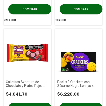
28
en stock
6
en stock
Galletitas Aventura de
Pack x 3 Crackers con
Chocolate y Frutos Rojos
Sésamo Negro Lennys x
PRAAT x 85g
100g
$4.841,70
$6.228,00