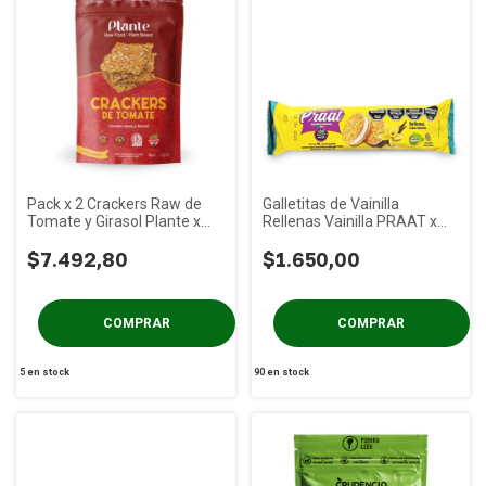
Pack x 2 Crackers Raw de
Galletitas de Vainilla
Tomate y Girasol Plante x
Rellenas Vainilla PRAAT x
70g
85g
$7.492,80
$1.650,00
5
en stock
90
en stock