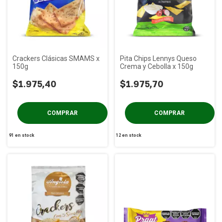
Crackers Clásicas SMAMS x
Pita Chips Lennys Queso
150g
Crema y Cebolla x 150g
$1.975,40
$1.975,70
91
en stock
12
en stock