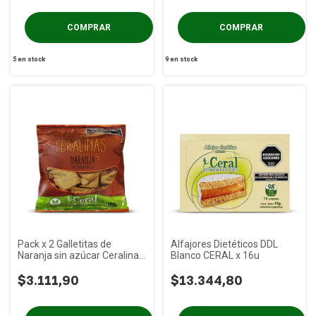
5
en stock
9
en stock
Pack x 2 Galletitas de
Alfajores Dietéticos DDL
Naranja sin azúcar Ceralinas
Blanco CERAL x 16u
x 190g
$3.111,90
$13.344,80