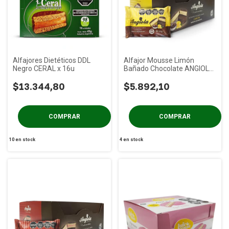
Alfajores Dietéticos DDL
Alfajor Mousse Limón
Negro CERAL x 16u
Bañado Chocolate ANGIOLA
x 6u
$13.344,80
$5.892,10
10
en stock
4
en stock