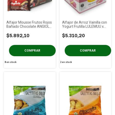
Alfajor Mousse Frutos Rojos
Alfajor de Arroz Vainilla con
Bañado Chocolate ANGIOLA
Yogurt Frutilla LULEMUU x
x 6u
12u
$5.892,10
$5.310,20
8
en stock
2
en stock