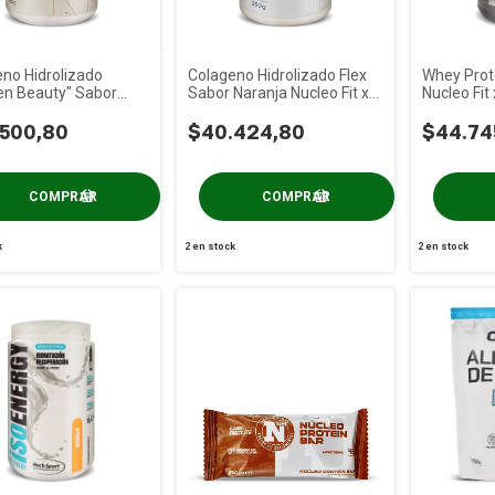
no Hidrolizado
Colageno Hidrolizado Flex
Whey Prote
n Beauty" Sabor
Sabor Naranja Nucleo Fit x
Nucleo Fit 
 Rojos Nucleo Fit x
250 gs
s
.500,80
$40.424,80
$44.74
k
2
en stock
2
en stock