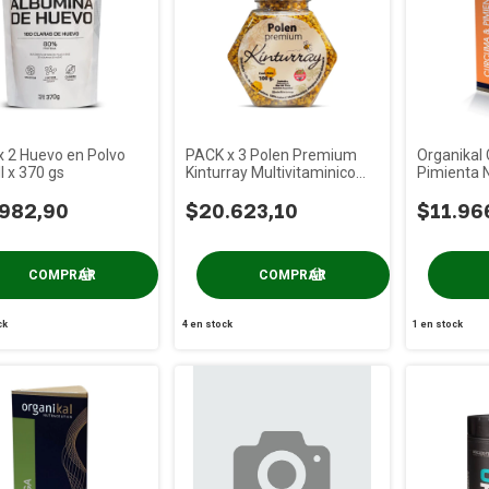
 2 Huevo en Polvo
PACK x 3 Polen Premium
Organikal
l x 370 gs
Kinturray Multivitaminico
Pimienta 
Pet x 100 gs S/tacc
gs (60 Cap
.982,90
$20.623,10
$11.96
ck
4
en stock
1
en stock