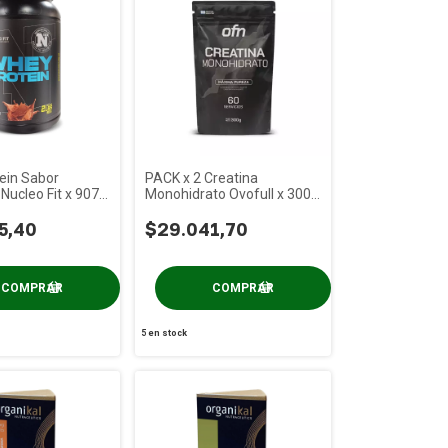
ein Sabor
PACK x 2 Creatina
Nucleo Fit x 907
Monohidrato Ovofull x 300
gs
5,40
$29.041,70
5
en stock