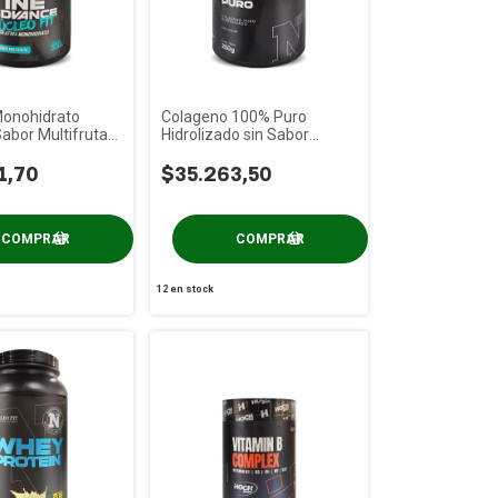
Monohidrato
Colageno 100% Puro
abor Multifruta
Hidrolizado sin Sabor
 x 300 gs
Nucleo Fit x 250 gs
1,70
$35.263,50
12
en stock