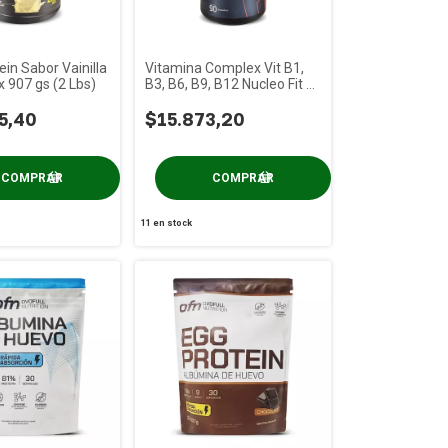
in Sabor Vainilla
Vitamina Complex Vit B1,
x 907 gs (2 Lbs)
B3, B6, B9, B12 Nucleo Fit x
90 gs
5,40
$15.873,20
11
en stock