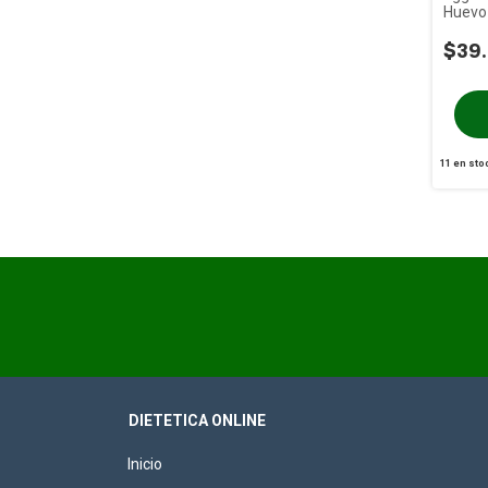
Huevo 
Ovoful
$39.
11
en sto
DIETETICA ONLINE
Inicio