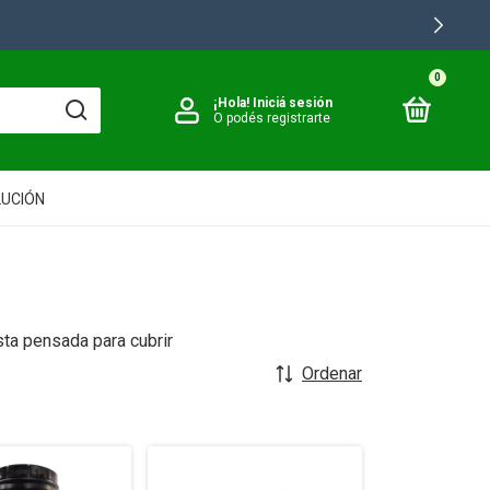
0
¡Hola!
Iniciá sesión
O podés registrarte
LUCIÓN
ta pensada para cubrir
Ordenar