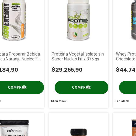
para Preparar Bebida
Proteina Vegetal Isolate sin
Whey Prot
ica Naranja Nucleo Fit
Sabor Nucleo Fit x 375 gs
Chocolate 
Cc
gs (2 Lbs)
184,90
$29.255,90
$44.74
k
13
en stock
3
en stock