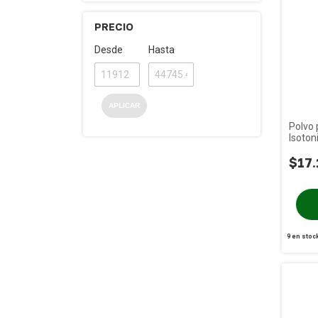
PRECIO
Desde
Hasta
APLICAR
Polvo 
Isoton
x 600 
$17.
9
en stoc