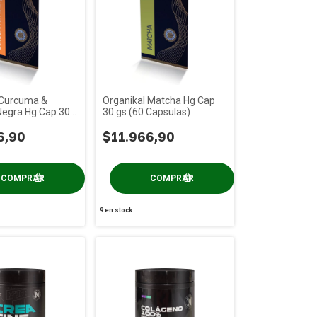
 Curcuma &
Organikal Matcha Hg Cap
Negra Hg Cap 30
30 gs (60 Capsulas)
sulas)
6,90
$11.966,90
9
en stock