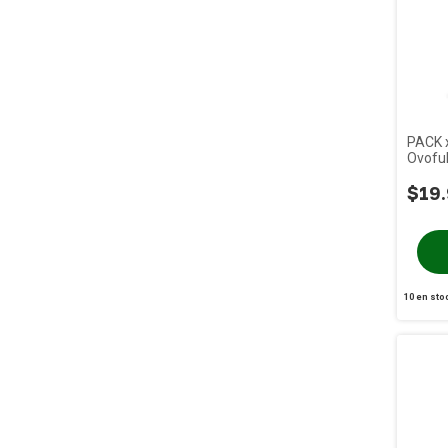
PACK x
Ovoful
$19
10
en sto