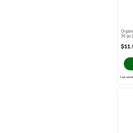
Organi
30 gs 
$11.
1
en stoc