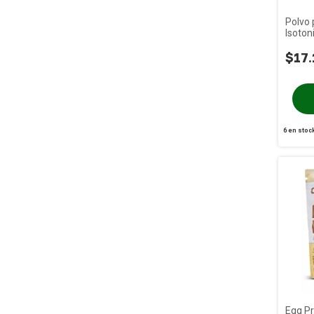
Polvo 
Isoton
Nucleo
$17.
6
en stoc
Egg Pr