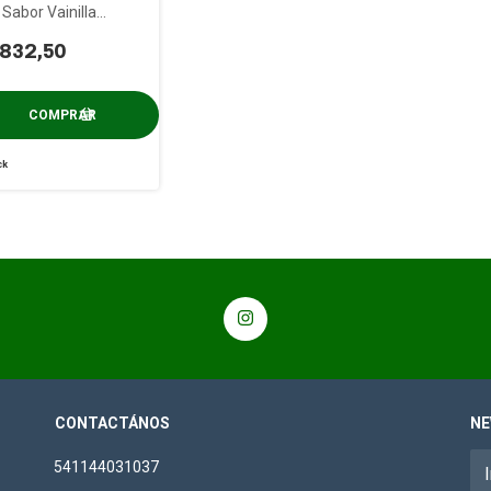
Sabor Vainilla
l x 907 gs
832,50
ck
CONTACTÁNOS
NE
541144031037