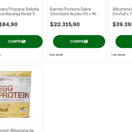
para Preparar Bebida
Barrita Proteina Sabor
Albumina 
ica Naranja Rinde 9 Lt
Chocolate Nucleo Fit x 46 gs
Ovofull x 
 Fit x 600cc
PACK x 12 Un
184,90
$22.315,90
$39.39
k
3
en stock
1
en stock
otein Albumina de