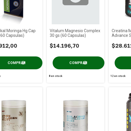
kal Moringa Hg Cap
Vitalum Magnesio Complex
Creatina 
(60 Capsulas)
30 gs (60 Capsulas)
Advance S
Nucleo Fit
912,00
$14.196,70
$28.61
k
8
en stock
12
en stock