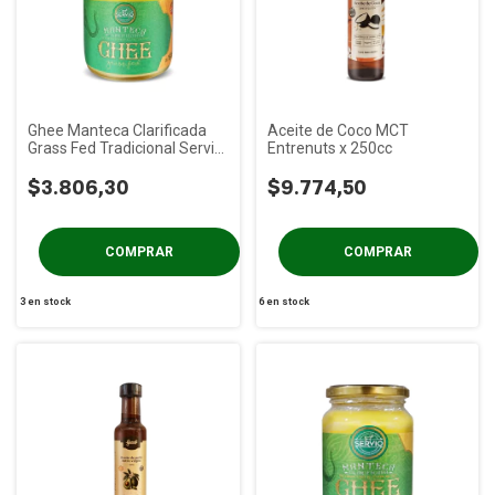
Ghee Manteca Clarificada
Aceite de Coco MCT
Grass Fed Tradicional Servio
Entrenuts x 250cc
x 150g
$3.806,30
$9.774,50
3
en stock
6
en stock