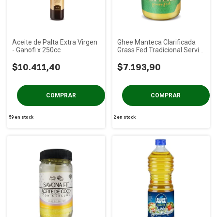
Aceite de Palta Extra Virgen
Ghee Manteca Clarificada
- Ganofi x 250cc
Grass Fed Tradicional Servio
x300g
$10.411,40
$7.193,90
59
en stock
2
en stock