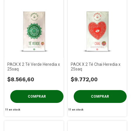
PACK X 2 Té Verde Heredia x
PACK X 2 Té Chai Heredia x
25saq
25saq
$8.566,60
$9.772,00
11
en stock
11
en stock