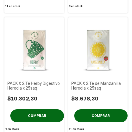
11
en stock
9
en stock
PACK X 2 Té Herby Digestivo
PACK X 2 Té de Manzanilla
Heredia x 25saq
Heredia x 25saq
$10.302,30
$8.678,30
9
en stock
11
en stock