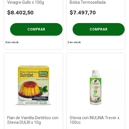
Vinagre Gullo x 100g
Bolsa Termosellada
$8.402,50
$7.497,70
3
en stock
2
en stock
Flan de Vainilla Dietético con
Stevia con INULINA Trever x
Stevia DULRI x 10g
100cc