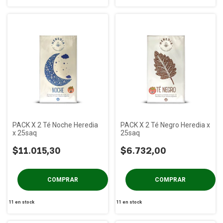
PACK X 2 Té Noche Heredia
PACK X 2 Té Negro Heredia x
x 25saq
25saq
$11.015,30
$6.732,00
11
en stock
11
en stock