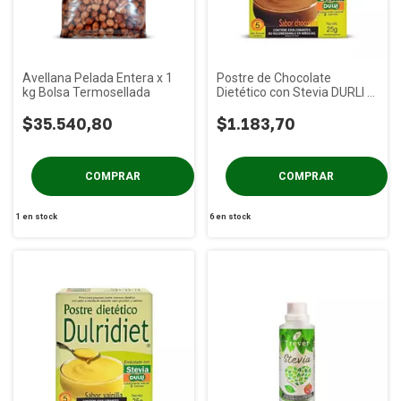
Avellana Pelada Entera x 1
Postre de Chocolate
kg Bolsa Termosellada
Dietético con Stevia DURLI x
25g
$35.540,80
$1.183,70
1
en stock
6
en stock