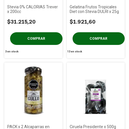
Stevia 0% CALORIAS Trever
Gelatina Frutos Tropicales
x 200cc
Diet con Stevia DULRI x 25g
$31.215,20
$1.921,60
3
en stock
13
en stock
PACK x 2 Alcaparras en
Ciruela Presidente x 500g