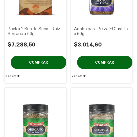
Pack x 2 Burrito Seco - Raíz
Adobo para Pizza El Castillo
Serrana x 60g
x 60g
$7.288,50
$3.014,60
3
en stock
7
en stock