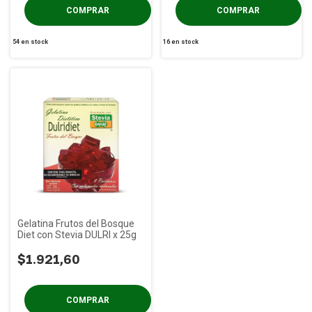
54
en stock
16
en stock
Gelatina Frutos del Bosque
Diet con Stevia DULRI x 25g
$1.921,60