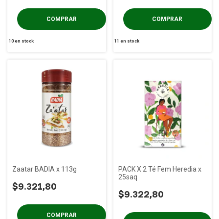
10
en stock
11
en stock
Zaatar BADIA x 113g
PACK X 2 Té Fem Heredia x
25saq
$9.321,80
$9.322,80