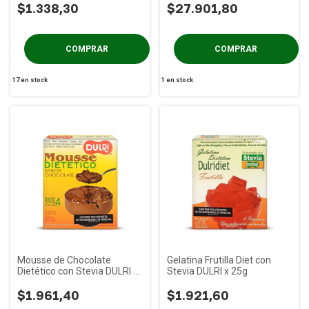
$1.338,30
$27.901,80
17
en stock
1
en stock
Mousse de Chocolate
Gelatina Frutilla Diet con
Dietético con Stevia DULRI x
Stevia DULRI x 25g
30g
$1.961,40
$1.921,60