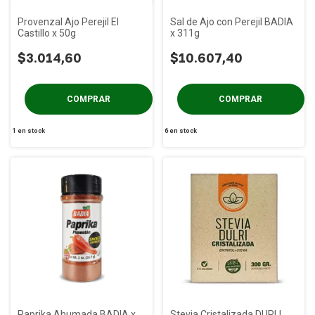
Provenzal Ajo Perejil El
Sal de Ajo con Perejil BADIA
Castillo x 50g
x 311g
$3.014,60
$10.607,40
1
en stock
6
en stock
Paprika Ahumada BADIA x
Stevia Cristalizada DURLI