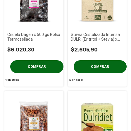
Ciruela Dagen x 500 gs Bolsa
Stevia Cristalizada Intensa
Termosellada
DULRI (Eritritol + Stevia) x
30u
$6.020,30
$2.605,90
4
en stock
73
en stock