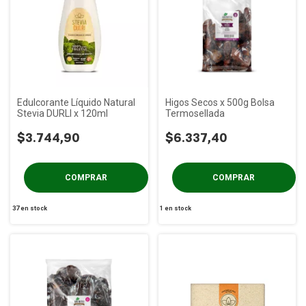
Edulcorante Líquido Natural
Higos Secos x 500g Bolsa
Stevia DURLI x 120ml
Termosellada
$3.744,90
$6.337,40
37
en stock
1
en stock