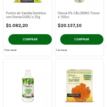
Postre de Vainilla Dietético
Stevia 0% CALORIAS Trever
con Stevia DURLI x 25g
x 100cc
$1.082,20
$20.137,10
15
en stock
1
en stock