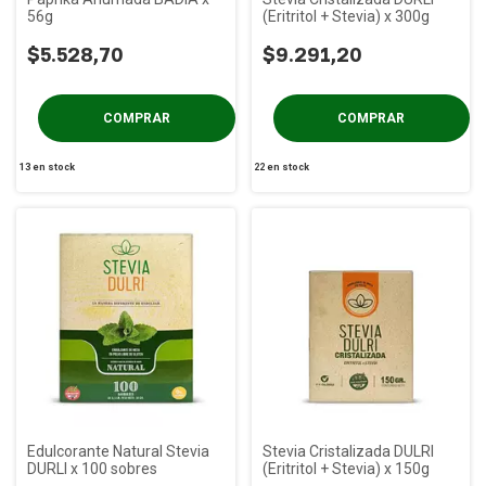
56g
(Eritritol + Stevia) x 300g
$5.528,70
$9.291,20
13
en stock
22
en stock
Edulcorante Natural Stevia
Stevia Cristalizada DULRI
DURLI x 100 sobres
(Eritritol + Stevia) x 150g