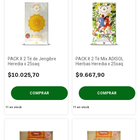
PACK X 2 Té de Jengibre
PACK X 2 Té Mix ADISOL
Heredia x 25saq
Hierbas Heredia x 25saq
$10.025,70
$9.667,90
11
en stock
11
en stock