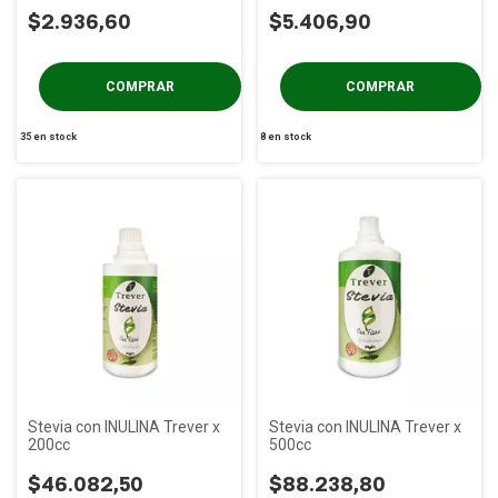
$2.936,60
$5.406,90
35
en stock
8
en stock
Stevia con INULINA Trever x
Stevia con INULINA Trever x
200cc
500cc
$46.082,50
$88.238,80