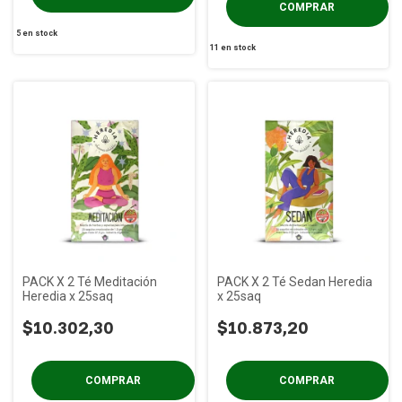
5
en stock
11
en stock
PACK X 2 Té Meditación
PACK X 2 Té Sedan Heredia
Heredia x 25saq
x 25saq
$10.302,30
$10.873,20