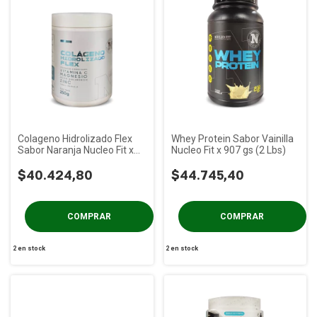
Colageno Hidrolizado Flex
Whey Protein Sabor Vainilla
Sabor Naranja Nucleo Fit x
Nucleo Fit x 907 gs (2 Lbs)
250 gs
$40.424,80
$44.745,40
2
en stock
2
en stock