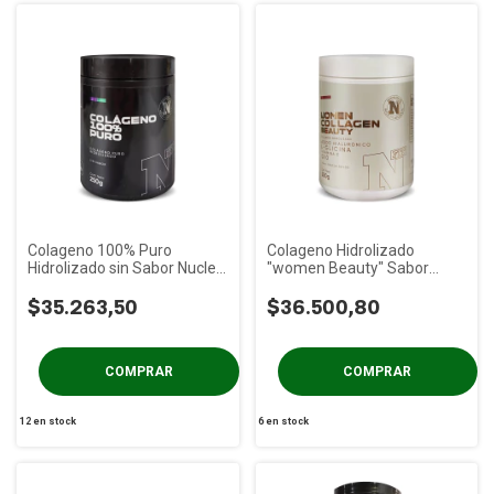
Colageno 100% Puro
Colageno Hidrolizado
Hidrolizado sin Sabor Nucleo
"women Beauty" Sabor
Fit x 250 gs
Frutos Rojos Nucleo Fit x 250
$35.263,50
gs
$36.500,80
12
en stock
6
en stock