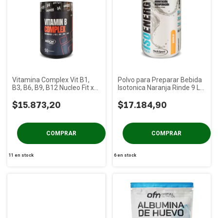
Vitamina Complex Vit B1,
Polvo para Preparar Bebida
B3, B6, B9, B12 Nucleo Fit x
Isotonica Naranja Rinde 9 Lt
90 gs
Nucleo Fit x 600cc
$15.873,20
$17.184,90
11
en stock
6
en stock