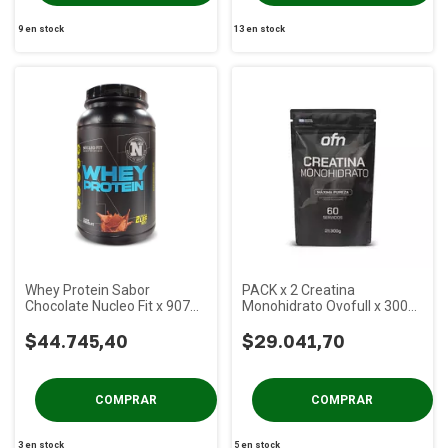
9
en stock
13
en stock
Whey Protein Sabor
PACK x 2 Creatina
Chocolate Nucleo Fit x 907
Monohidrato Ovofull x 300
gs (2 Lbs)
gs
$44.745,40
$29.041,70
3
en stock
5
en stock