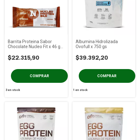
Barrita Proteina Sabor
Albumina Hidrolizada
Chocolate Nucleo Fit x 46 gs
Ovofull x 750 gs
PACK x 12 Un
$22.315,90
$39.392,20
3
en stock
1
en stock