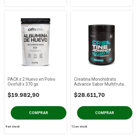
PACK x 2 Huevo en Polvo
Creatina Monohidrato
Ovofull x 370 gs
Advance Sabor Multifruta
Nucleo Fit x 300 gs
$19.982,90
$28.611,70
9
en stock
12
en stock