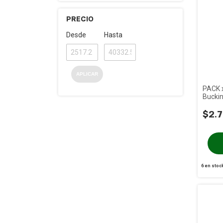
PRECIO
Desde
Hasta
APLICAR
PACK 
Bucki
$2.7
6
en stoc