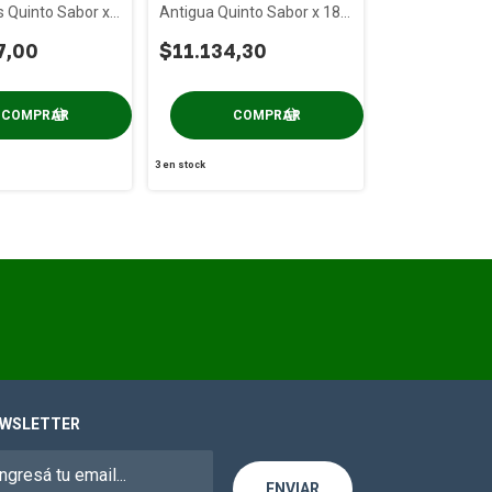
 Quinto Sabor x
Antigua Quinto Sabor x 180
ml
7,00
$11.134,30
3
en stock
WSLETTER