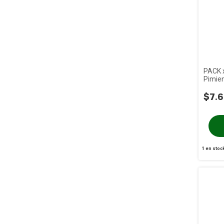
PACK x
Pimien
Del Di
$7.6
1
en stoc