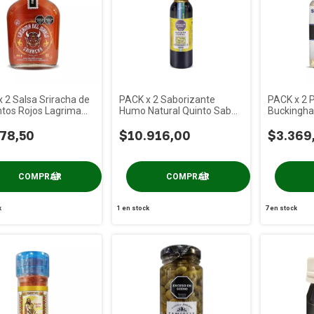
 2 Salsa Sriracha de
PACK x 2 Saborizante
PACK x 2 
tos Rojos Lagrima
Humo Natural Quinto Sabor
Buckingha
ablo x 200 gs
x 100cc
78,50
$10.916,00
$3.369
k
1
en stock
7
en stock