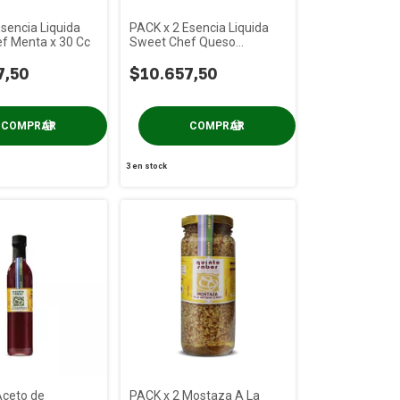
sencia Liquida
PACK x 2 Esencia Liquida
f Menta x 30 Cc
Sweet Chef Queso
Parmesano x 30 Cc
7,50
$10.657,50
3
en stock
Aceto de
PACK x 2 Mostaza A La