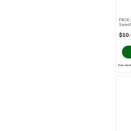
PACK x
Sweet 
$10.
4
en stoc