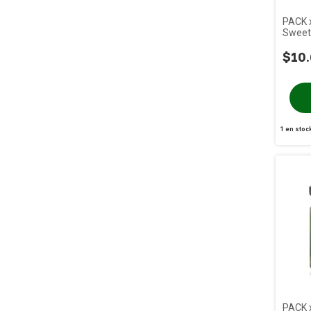
PACK x
Sweet
$10.
1
en stoc
PACK 