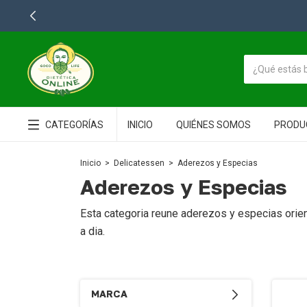
CATEGORÍAS
INICIO
QUIÉNES SOMOS
PRODU
Inicio
>
Delicatessen
>
Aderezos y Especias
Aderezos y Especias
Esta categoria reune aderezos y especias orien
a dia.
MARCA