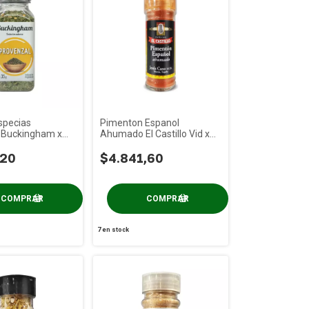
specias
Pimenton Espanol
 Buckingham x
Ahumado El Castillo Vid x
50 gs
,20
$4.841,60
7
en stock