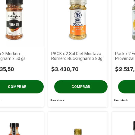
x 2 Merken
PACK x 2 Sal Diet Mostaza
Pack x 2 E
ngham x 50 gs
Romero Buckingham x 80g
Provenzal
35g
35,50
$3.430,70
$2.517
k
8
en stock
9
en stock