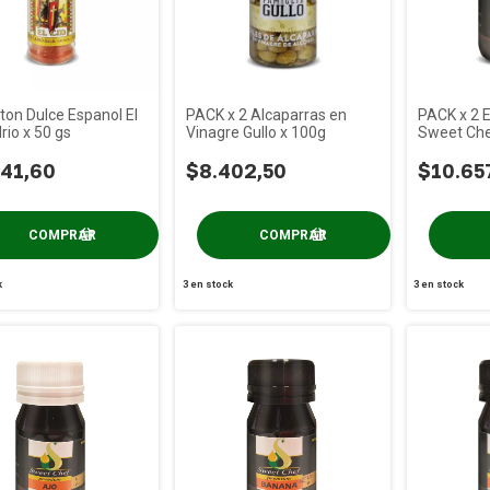
on Dulce Espanol El
PACK x 2 Alcaparras en
PACK x 2 E
drio x 50 gs
Vinagre Gullo x 100g
Sweet Che
41,60
$8.402,50
$10.65
k
3
en stock
3
en stock