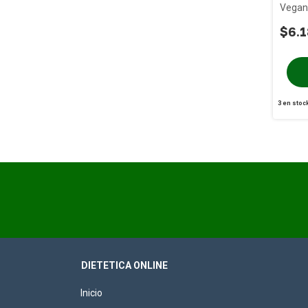
Vegan
TACC 
$6.1
3
en stoc
DIETETICA ONLINE
Inicio