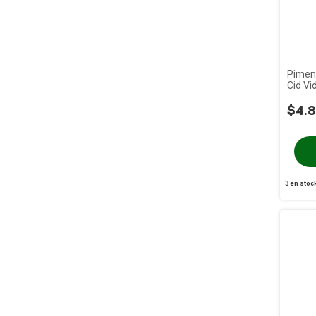
Piment
Cid Vi
$4.8
3
en stoc