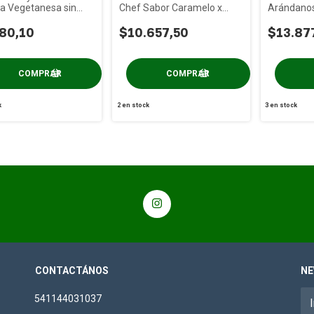
a Vegetanesa sin
Chef Sabor Caramelo x
Arándanos
x 160g
30cc
250 ml
80,10
$10.657,50
$13.87
k
2
en stock
3
en stock
CONTACTÁNOS
NE
541144031037