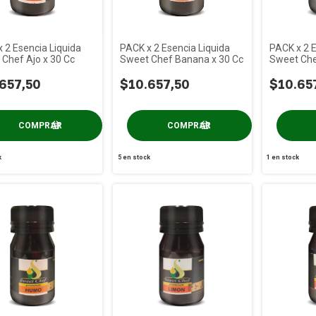
 2 Esencia Liquida
PACK x 2 Esencia Liquida
PACK x 2 E
Chef Ajo x 30 Cc
Sweet Chef Banana x 30 Cc
Sweet Che
Cc
657,50
$10.657,50
$10.65
k
5
en stock
1
en stock