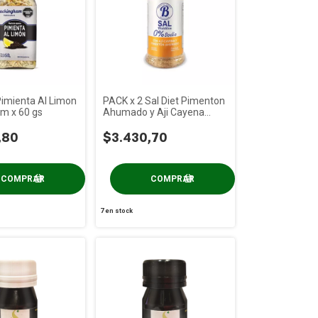
Pimienta Al Limon
PACK x 2 Sal Diet Pimenton
m x 60 gs
Ahumado y Aji Cayena
Buckingham x 90 gs
,80
$3.430,70
7
en stock