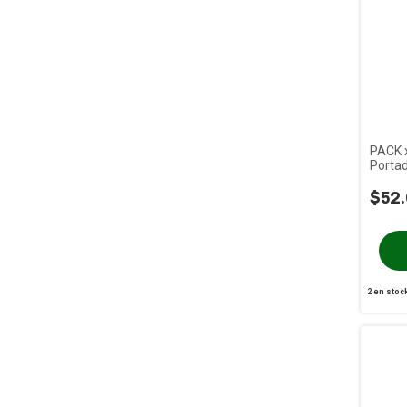
PACK x
Portad
Botell
$52.
2
en stoc