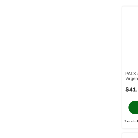
PACK x
Virgen
Vidrio
$41
3
en stoc