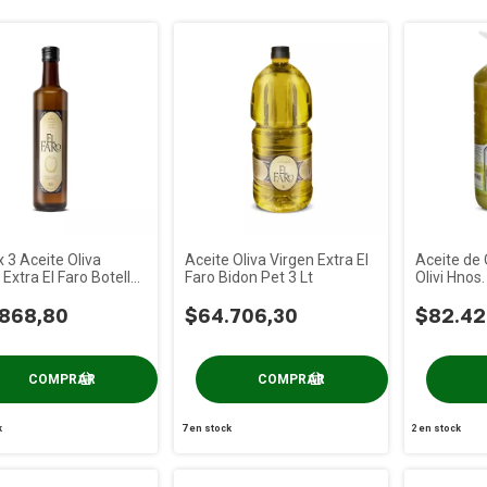
 3 Aceite Oliva
Aceite Oliva Virgen Extra El
Aceite de 
 Extra El Faro Botella
Faro Bidon Pet 3 Lt
Olivi Hnos.
 500 Cc
.868,80
$64.706,30
$82.42
k
7
en stock
2
en stock