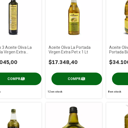
 3 Aceite Oliva La
Aceite Oliva La Portada
Aceite Oli
a Virgen Extra
Virgen Extra Pet x 1 Lt
Portada Bi
a Vidrio x 500 Cc
045,00
$17.348,40
$34.10
k
12
en stock
8
en stock