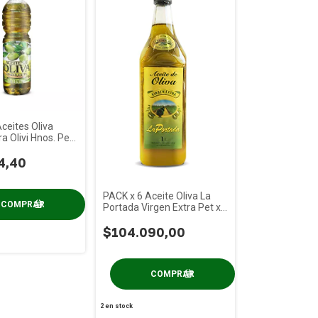
ceites Oliva
a Olivi Hnos. Pet
4,40
PACK x 6 Aceite Oliva La
Portada Virgen Extra Pet x
1 Lt
$104.090,00
2
en stock