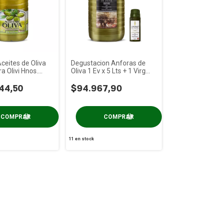
ceites de Oliva
Degustacion Anforas de
a Olivi Hnos.
Oliva 1 Ev x 5 Lts + 1 Virg
x 5 Lt
Mediter. x 25 ml S/tacc
44,50
$94.967,90
11
en stock