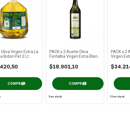
 Oliva Virgen Extra La
PACK x 2 Aceite Oliva
PACK x 2 A
 Bidon Pet 2 Lt
Fontalba Virgen Extra Blend
Virgen Extr
Vid x 500cc S/tacc
x 1 Lt
.420,50
$18.901,10
$34.21
k
3
en stock
13
en stock