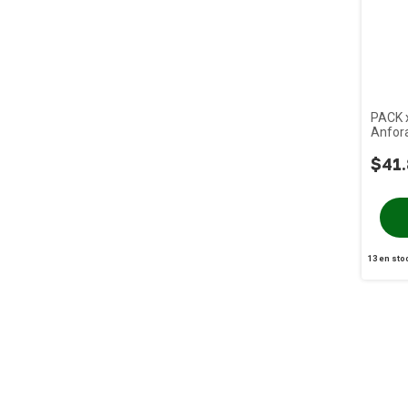
PACK x
Anfora
1 Lt S
$41.
13
en sto