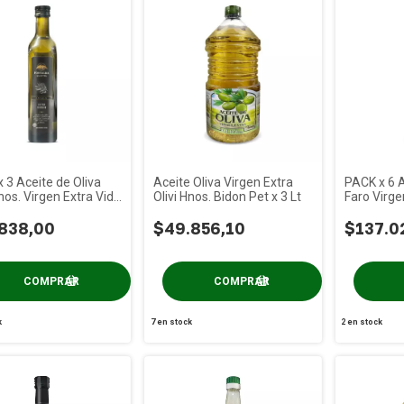
 3 Aceite de Oliva
Aceite Oliva Virgen Extra
PACK x 6 A
Hnos. Virgen Extra Vid
Olivi Hnos. Bidon Pet x 3 Lt
Faro Virge
cc
Pet x 1 Lt
838,00
$49.856,10
$137.0
k
7
en stock
2
en stock