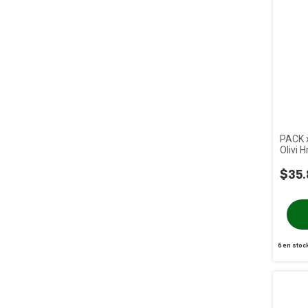
PACK x
Olivi 
x 500
$35.
6
en stoc