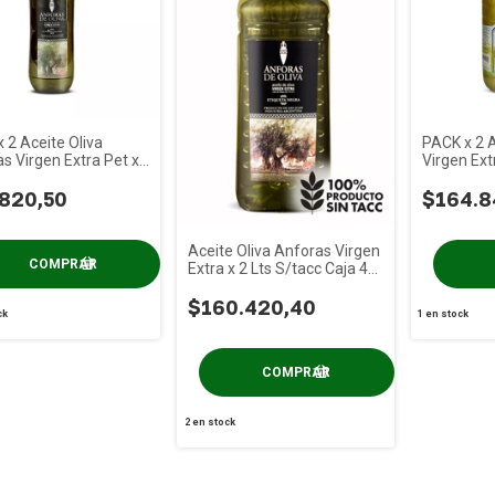
 2 Aceite Oliva
PACK x 2 A
s Virgen Extra Pet x
Virgen Extr
/tacc
Bidon Pet 
820,50
$164.8
Aceite Oliva Anforas Virgen
Extra x 2 Lts S/tacc Caja 4
Un
$160.420,40
ck
1
en stock
2
en stock