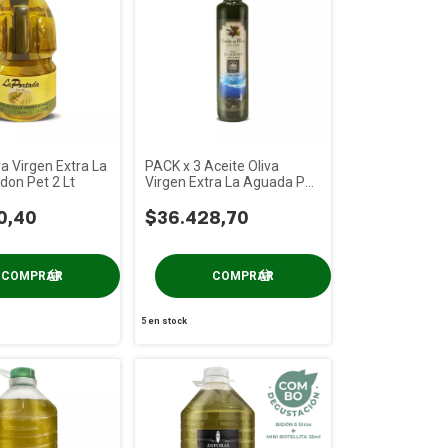
va Virgen Extra La
PACK x 3 Aceite Oliva
don Pet 2 Lt
Virgen Extra La Aguada Pet
x 500cc
0,40
$36.428,70
5
en stock