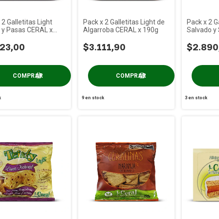
 2 Galletitas Light
Pack x 2 Galletitas Light de
Pack x 2 G
 y Pasas CERAL x
Algarroba CERAL x 190g
Salvado y
160g
23,00
$3.111,90
$2.890
k
9
en stock
3
en stock