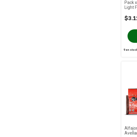
Pack x
Light 
190g
$3.1
9
en stoc
Alfaj
Avella