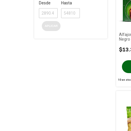
Desde
Hasta
APLICAR
Alfajo
Negro
$13.
10
en sto