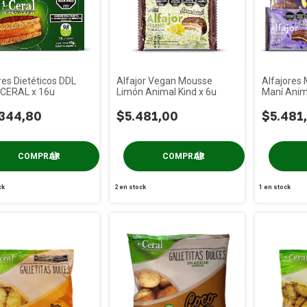
res Dietéticos DDL
Alfajor Vegan Mousse
Alfajores 
 CERAL x 16u
Limón Animal Kind x 6u
Maní Anima
344,80
$5.481,00
$5.481
ck
2
en stock
1
en stock