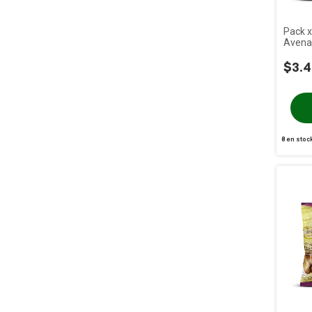
Pack x
Avena
190g
$3.4
8
en stoc