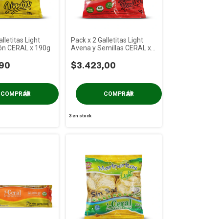
lletitas Light
Pack x 2 Galletitas Light
ón CERAL x 190g
Avena y Semillas CERAL x
190g
,90
$3.423,00
3
en stock