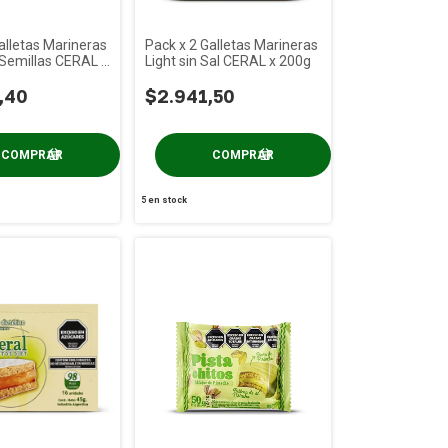
alletas Marineras
Pack x 2 Galletas Marineras
 Semillas CERAL x
Light sin Sal CERAL x 200g
,40
$2.941,50
5
en stock