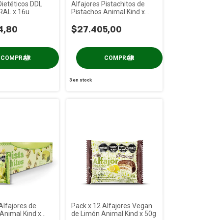
Dietéticos DDL
Alfajores Pistachitos de
RAL x 16u
Pistachos Animal Kind x
18u
4,80
$27.405,00
3
en stock
Alfajores de
Pack x 12 Alfajores Vegan
Animal Kind x
de Limón Animal Kind x 50g