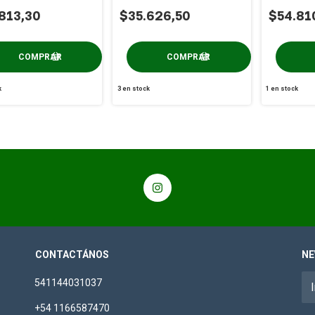
Kind x 50g
50g
813,30
$35.626,50
$54.81
k
3
en stock
1
en stock
CONTACTÁNOS
NE
541144031037
+54 1166587470