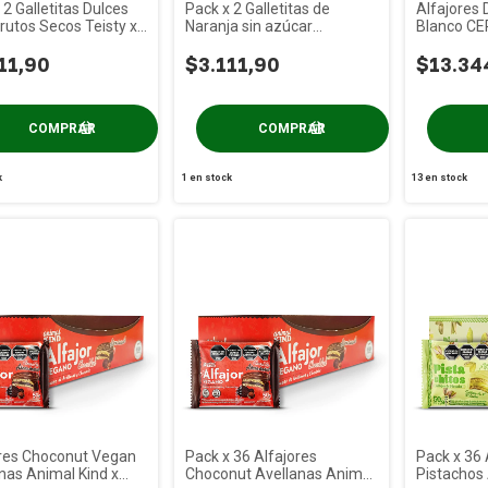
 2 Galletitas Dulces
Pack x 2 Galletitas de
Alfajores 
Frutos Secos Teisty x
Naranja sin azúcar
Blanco CE
Ceralinas x 190g
11,90
$3.111,90
$13.34
k
1
en stock
13
en stock
ores Choconut Vegan
Pack x 36 Alfajores
Pack x 36 
nas Animal Kind x
Choconut Avellanas Animal
Pistachos 