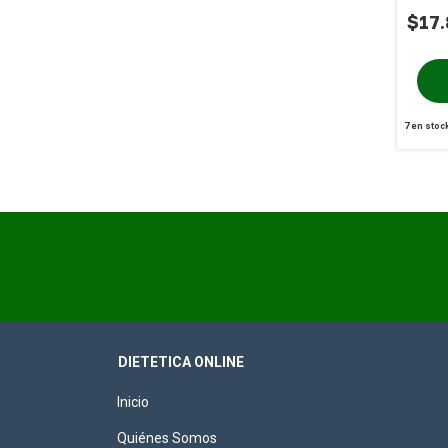
18u
$17.
7
en stoc
DIETETICA ONLINE
Inicio
Quiénes Somos