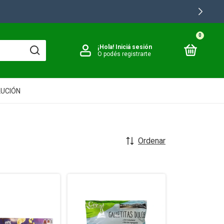
LAS
0
¡Hola!
Iniciá sesión
O podés registrarte
LUCIÓN
Ordenar