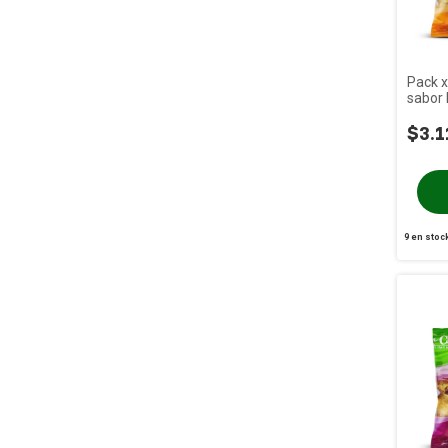
Pack x
sabor
190g
$3.1
9
en stoc