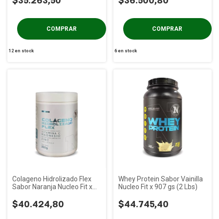
$35.263,50
$36.500,80
12
en stock
6
en stock
Colageno Hidrolizado Flex
Whey Protein Sabor Vainilla
Sabor Naranja Nucleo Fit x
Nucleo Fit x 907 gs (2 Lbs)
250 gs
$40.424,80
$44.745,40