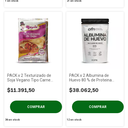
1
en stock
21
en stock
PACK x 2 Texturizado de
PACK x 2 Albumina de
Soja Vegano Tipo Carne
Huevo 80 % de Proteina
Orali x 1 kg
Ovofull Nutrition x 370 gs
$11.391,50
$38.062,50
36
en stock
12
en stock