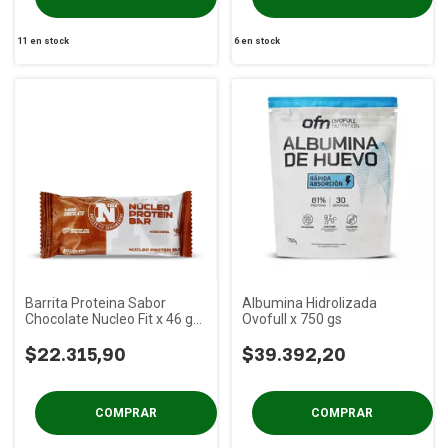
11
en stock
6
en stock
Barrita Proteina Sabor
Albumina Hidrolizada
Chocolate Nucleo Fit x 46 gs
Ovofull x 750 gs
PACK x 12 Un
$22.315,90
$39.392,20