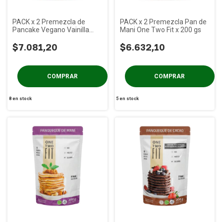
PACK x 2 Premezcla de
PACK x 2 Premezcla Pan de
Pancake Vegano Vainilla
Mani One Two Fit x 200 gs
One Two Fit x 200 gs
$7.081,20
$6.632,10
8
en stock
5
en stock