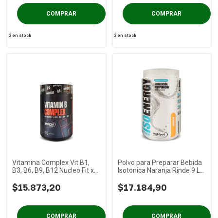
2
en stock
2
en stock
Vitamina Complex Vit B1,
Polvo para Preparar Bebida
B3, B6, B9, B12 Nucleo Fit x
Isotonica Naranja Rinde 9 Lt
90 gs
Nucleo Fit x 600cc
$15.873,20
$17.184,90