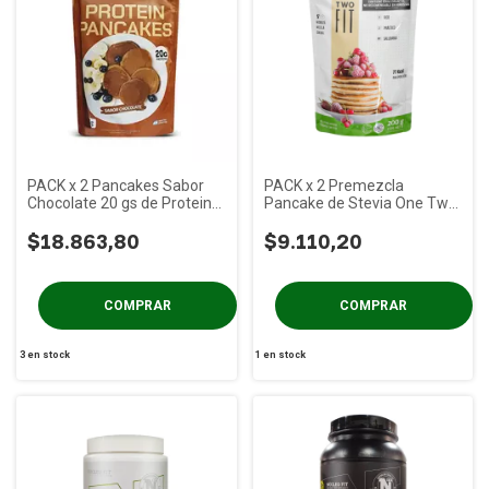
PACK x 2 Pancakes Sabor
PACK x 2 Premezcla
Chocolate 20 gs de Proteina
Pancake de Stevia One Two
Ovofull Nutrition x 400 gs
Fit x 200 gs
$18.863,80
$9.110,20
3
en stock
1
en stock