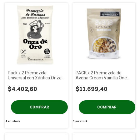
Pack x 2 Premezcla
PACK x 2 Premezcla de
Universal con Xántica Onza
Avena Cream Vainilla One
de Oro x 500g
Two Fit x 200 gs
$4.402,60
$11.699,40
4
en stock
1
en stock