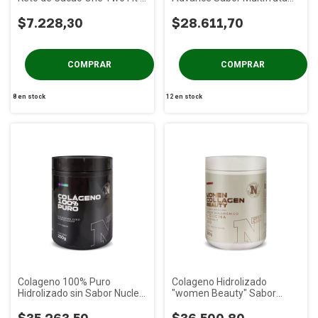
120 gs
Nucleo Fit x 300 gs
$7.228,30
$28.611,70
8
en stock
12
en stock
Colageno 100% Puro
Colageno Hidrolizado
Hidrolizado sin Sabor Nucleo
"women Beauty" Sabor
Fit x 250 gs
Frutos Rojos Nucleo Fit x 250
gs