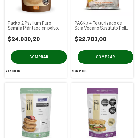
Pack x 2 Psyllium Puro
PACK x 4 Texturizado de
Semilla Plántago en polvo
Soja Vegano Sustituto Pollo
Onza de Oro x 250g
Orali x 1 kg
$24.030,20
$22.783,00
2
en stock
5
en stock