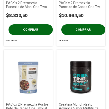
PACK x 2 Premezcla
PACK x 2 Premezcla
Pancake de Mani One Two
Pancake de Cacao One Two
Fit x 200 gs
Fit x 200 gs
$8.813,50
$10.664,50
10
en stock
7
en stock
PACK x 2 Premezcla Postre
Creatina Monohidrato
Keto de Cacao One Two Fit x
Advance Sabor Multifruta