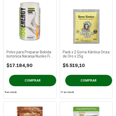
Polvo para Preparar Bebida
Pack x 2 Goma Xántica Onza
Isotonica Naranja Nucleo Fit
de Oro x 25g
x 600 Cc
$17.184,90
$5.519,10
9
en stock
11
en stock