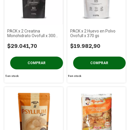
PACK x 2 Creatina
PACK x 2 Huevo en Polvo
Monohidrato Ovofull x 300
Ovofull x 370 gs
gs
$29.041,70
$19.982,90
5
en stock
9
en stock