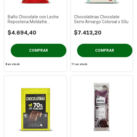
Baño Chocolate con Leche
Chocolatinas Chocolate
Reposteria Moldatte
Semi Amargo Colonial x 50u
Colonial x 500g
$4.694,40
$7.413,20
8
en stock
11
en stock