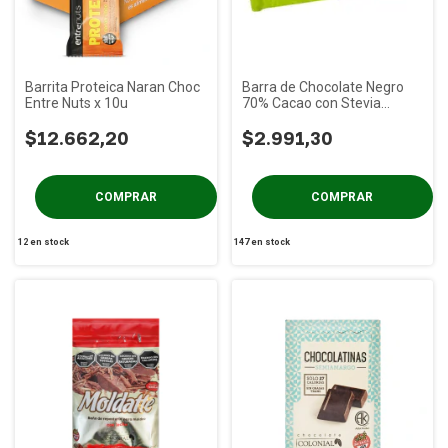
Barrita Proteica Naran Choc
Barra de Chocolate Negro
Entre Nuts x 10u
70% Cacao con Stevia
Colonial x 100g
$12.662,20
$2.991,30
12
en stock
147
en stock