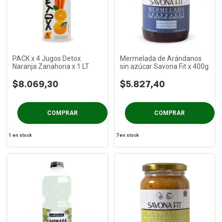
PACK x 4 Jugos Detox
Mermelada de Arándanos
Naranja Zanahoria x 1 LT
sin azúcar Savona Fit x 400g
$8.069,30
$5.827,40
1
en stock
7
en stock