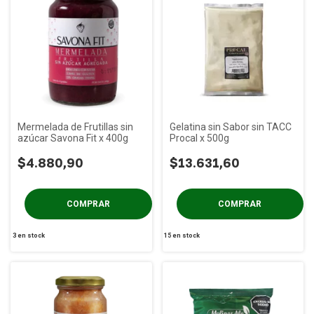
Mermelada de Frutillas sin
Gelatina sin Sabor sin TACC
azúcar Savona Fit x 400g
Procal x 500g
$4.880,90
$13.631,60
3
en stock
15
en stock