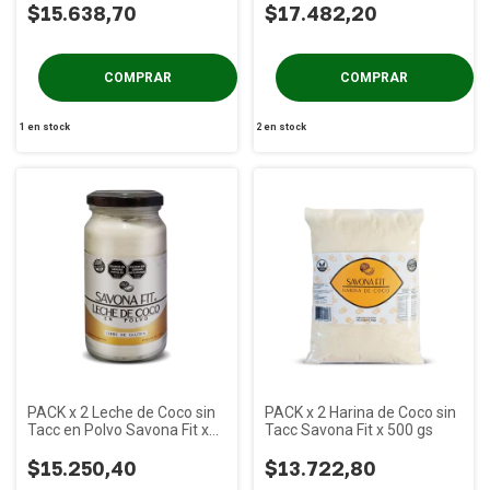
$15.638,70
$17.482,20
1
en stock
2
en stock
PACK x 2 Leche de Coco sin
PACK x 2 Harina de Coco sin
Tacc en Polvo Savona Fit x
Tacc Savona Fit x 500 gs
150 gs
$15.250,40
$13.722,80