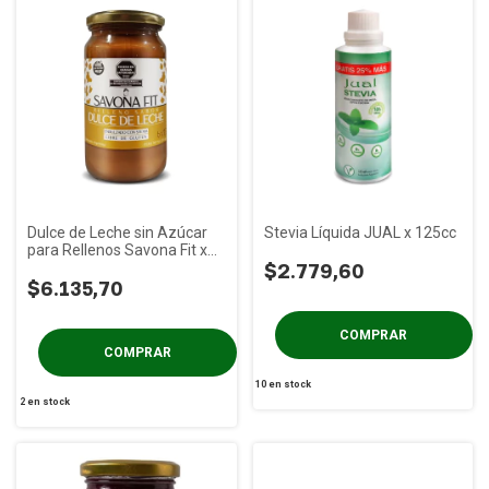
Dulce de Leche sin Azúcar
Stevia Líquida JUAL x 125cc
para Rellenos Savona Fit x
450g
$2.779,60
$6.135,70
10
en stock
2
en stock