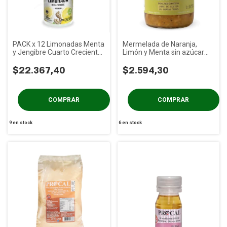
PACK x 12 Limonadas Menta
Mermelada de Naranja,
y Jengibre Cuarto Creciente
Limón y Menta sin azúcar
x 1.5 L
Savona Fit x 400g
$22.367,40
$2.594,30
9
en stock
6
en stock