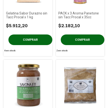
Gelatina Sabor Durazno sin
PACK x 3 Aroma Panetone
Tacc Procal x 1 kg
sin Tacc Procal x 35cc
$5.912,20
$2.182,10
6
en stock
2
en stock