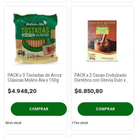
PACK x 3 Tostadas de Arroz
PACK x 2 Cacao Endulzado
Clásicas Molino Ala x 150g
Dietético con Stevia Dulri x
60g
$4.948,20
$6.850,80
63
en stock
17
en stock