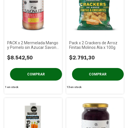
PACK x 2 Mermelada Mango
Pack x 2 Crackers de Arroz
y Pomelo sin Azucar Savona
Finitas Molinos Ala x 100g
Fit x 400 gs
$8.542,50
$2.791,30
1
en stock
13
en stock