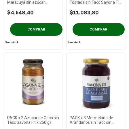
Maracuyá sin azúcar
Tostada sin Tacc Savona Fit
Savona Fit x 400g
x 500 gs
$4.548,40
$11.083,80
3
en stock
5
en stock
PACK x 2 Azucar de Coco sin
PACK x 3 Mermelada de
Tacc Savona Fit x 250 gs
Arandanos sin Tacc sin
Azucar Savona Fit x 400 gs