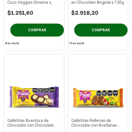
Coco Veggies Smams x
en Chocolate Angiola x 130g
120g
$1.251,60
$2.918,20
8
en stock
13
en stock
Galletitas Aventura de
Galletitas Rellenas de
Chocolate con Chocolate
Chocolate con Avellanas
Blanco PRAAT x 85g
PRAAT x 85g