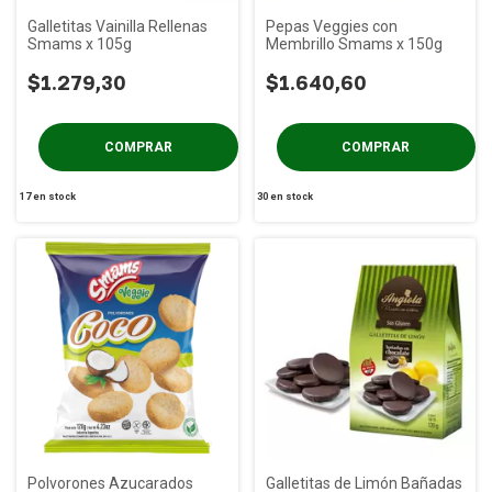
Galletitas Vainilla Rellenas
Pepas Veggies con
Smams x 105g
Membrillo Smams x 150g
$1.279,30
$1.640,60
17
en stock
30
en stock
Polvorones Azucarados
Galletitas de Limón Bañadas