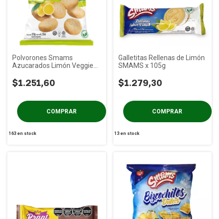
Polvorones Smams
Galletitas Rellenas de Limón
Azucarados Limón Veggies
SMAMS x 105g
x 120g
$1.251,60
$1.279,30
163
en stock
13
en stock