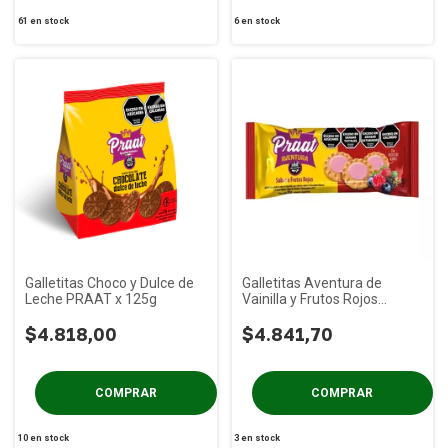
61
en stock
6
en stock
Galletitas Choco y Dulce de
Galletitas Aventura de
Leche PRAAT x 125g
Vainilla y Frutos Rojos
PRAAT x 85g
$4.818,00
$4.841,70
10
en stock
3
en stock