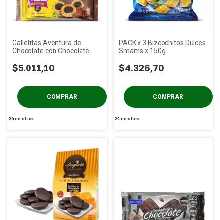
Galletitas Aventura de
PACK x 3 Bizcochitos Dulces
Chocolate con Chocolate
Smams x 150g
Negro PRAAT x 85g
$5.011,10
$4.326,70
36
en stock
34
en stock