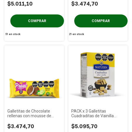
$5.011,10
$3.474,70
51
en stock
21
en stock
Galletitas de Chocolate
PACK x 3 Galletitas
rellenas con mousse de
Cuadraditas de Vainilla
Lima PRAAT x 85g
Natuzen x 180g
$3.474,70
$5.095,70