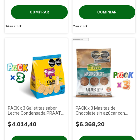
14
en stock
2
en stock
PACK x 3 Galletitas sabor
PACK x 3 Masitas de
Leche Condensada PRAAT x
Chocolate sin azúcar con
125g
Stevia Trini x 120g
$4.014,40
$6.368,20