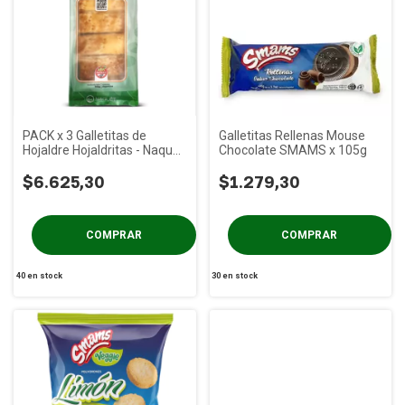
PACK x 3 Galletitas de
Galletitas Rellenas Mouse
Hojaldre Hojaldritas - Naquet
Chocolate SMAMS x 105g
x 140g
$6.625,30
$1.279,30
40
en stock
30
en stock